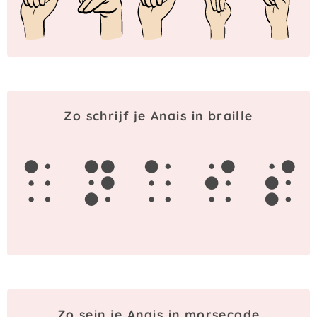
Zo schrijf je Anais in braille
a
n
a
i
s
Zo sein je Anais in morsecode