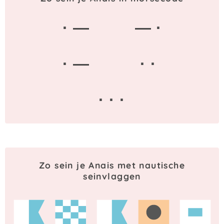
· —
— ·
· —
· ·
· · ·
Zo sein je Anais met nautische
seinvlaggen