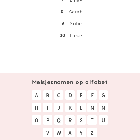
8
Sarah
9
Sofie
10
Lieke
Meisjesnamen op alfabet
A
B
C
D
E
F
G
H
I
J
K
L
M
N
O
P
Q
R
S
T
U
V
W
X
Y
Z