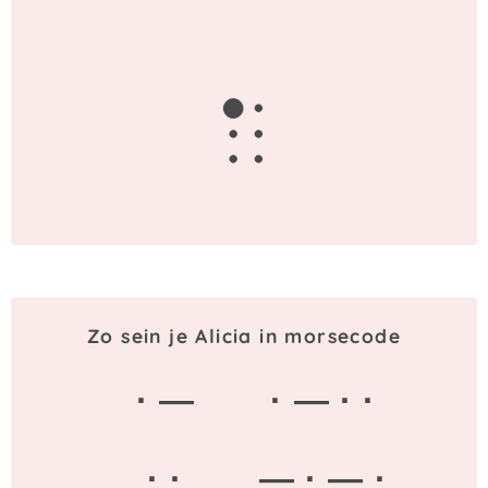
a
Zo sein je Alicia in morsecode
· —
· — · ·
· ·
— · — ·