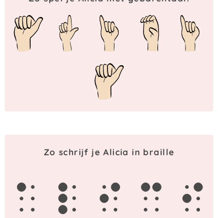
Zo schrijf je Alicia in braille
a
l
i
c
i