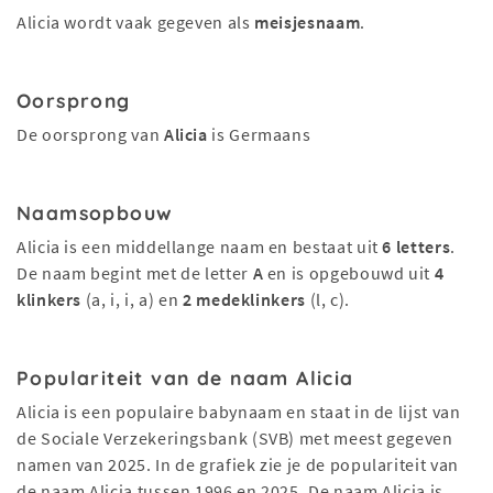
Alicia wordt vaak gegeven als
meisjesnaam
.
Oorsprong
De oorsprong van
Alicia
is Germaans
Naamsopbouw
Alicia is een middellange naam en bestaat uit
6 letters
.
De naam begint met de letter
A
en is opgebouwd uit
4
klinkers
(a, i, i, a) en
2 medeklinkers
(l, c).
Populariteit van de naam Alicia
Alicia is een populaire babynaam en staat in de lijst van
de Sociale Verzekeringsbank (SVB) met meest gegeven
namen van 2025. In de grafiek zie je de populariteit van
de naam Alicia tussen 1996 en 2025. De naam Alicia is