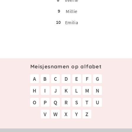
Veerle
9
Millie
10
Emilia
Meisjesnamen op alfabet
A
B
C
D
E
F
G
H
I
J
K
L
M
N
O
P
Q
R
S
T
U
V
W
X
Y
Z