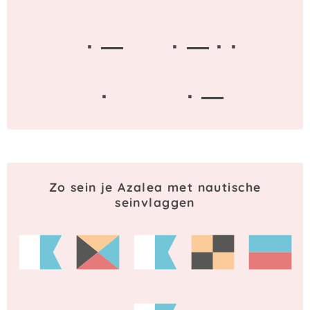
· —
· — · ·
·
· —
Zo sein je Azalea met nautische
seinvlaggen