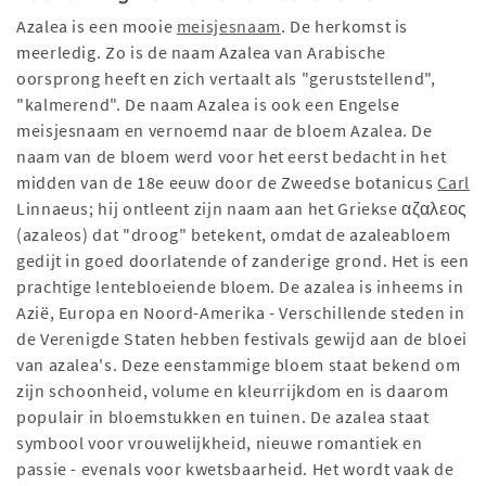
Azalea is een mooie
meisjesnaam
. De herkomst is
meerledig. Zo is de naam Azalea van Arabische
oorsprong heeft en zich vertaalt als "geruststellend",
"kalmerend". De naam Azalea is ook een Engelse
meisjesnaam en vernoemd naar de bloem Azalea. De
naam van de bloem werd voor het eerst bedacht in het
midden van de 18e eeuw door de Zweedse botanicus
Carl
Linnaeus; hij ontleent zijn naam aan het Griekse αζαλεος
(azaleos) dat "droog" betekent, omdat de azaleabloem
gedijt in goed doorlatende of zanderige grond. Het is een
prachtige lentebloeiende bloem. De azalea is inheems in
Azië, Europa en Noord-Amerika - Verschillende steden in
de Verenigde Staten hebben festivals gewijd aan de bloei
van azalea's. Deze eenstammige bloem staat bekend om
zijn schoonheid, volume en kleurrijkdom en is daarom
populair in bloemstukken en tuinen. De azalea staat
symbool voor vrouwelijkheid, nieuwe romantiek en
passie - evenals voor kwetsbaarheid. Het wordt vaak de