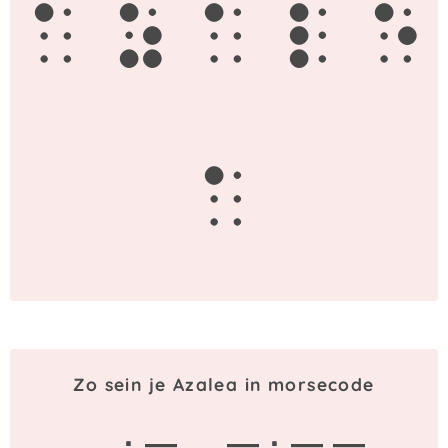
a
z
a
l
e
a
Zo sein je Azalea in morsecode
· —
— · — —