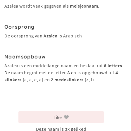
Azalea wordt vaak gegeven als
meisjesnaam
.
Oorsprong
De oorsprong van
Azalea
is Arabisch
Naamsopbouw
Azalea is een middellange naam en bestaat uit
6 letters
.
De naam begint met de letter
A
en is opgebouwd uit
4
klinkers
(a, a, e, a) en
2 medeklinkers
(z, l).
Like
Deze naam is
3
x geliked