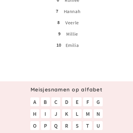
Romée
7
Hannah
8
Veerle
9
Millie
10
Emilia
Meisjesnamen op alfabet
A
B
C
D
E
F
G
H
I
J
K
L
M
N
O
P
Q
R
S
T
U