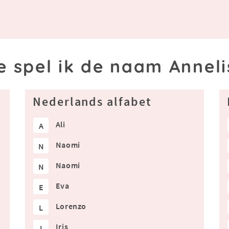
e spel ik de naam Anneli
Nederlands alfabet
Ali
A
Naomi
N
Naomi
N
Eva
E
Lorenzo
L
Iris
I