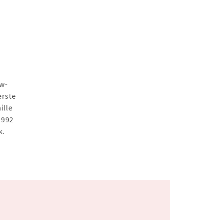
uw-
erste
ille
1992
k.