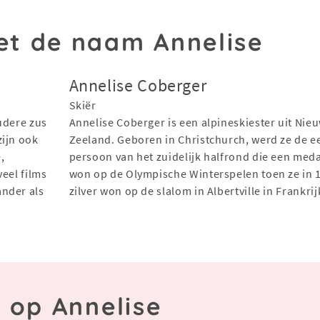
t de naam Annelise
Annelise Coberger
Skiër
udere zus
Annelise Coberger is een alpineskiester uit Nie
zijn ook
Zeeland. Geboren in Christchurch, werd ze de e
,
persoon van het zuidelijk halfrond die een meda
eel films
won op de Olympische Winterspelen toen ze in 
ander als
zilver won op de slalom in Albertville in Frankrij
 op Annelise