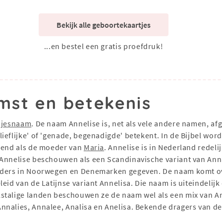
Bekijk alle geboortekaartjes
...en bestel een gratis proefdruk!
mst en betekenis
sjesnaam
. De naam Annelise is, net als vele andere namen, a
eflijke' of 'genade, begenadigde' betekent. In de Bijbel word
ekend als de moeder van
Maria
. Annelise is in Nederland redel
 Annelise beschouwen als een Scandinavische variant van Ann
uders in Noorwegen en Denemarken gegeven. De naam komt ove
eid van de Latijnse variant Annelisa. Die naam is uiteindelij
lstalige landen beschouwen ze de naam wel als een mix van A
nnalies, Annalee, Analisa en Anelisa. Bekende dragers van d