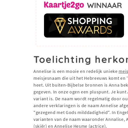
Toelichting herko
Annelise is een mooie en redelijk unieke
mei
meisjesnaam die uit het Hebreeuws komt en 'li
heet. Uit buiten-Bijbelse bronnen is Anna b
gegeven. In onze ogen een pluspunt. Je kunt
variant is. De naam wordt regelmatig door o
andere verklaringen is de naam Annelise afgel
"gezegend met Gods milddadigheid". In Enge
varianten van de naam waaronder Annalise, A
(skiër) en Annelise Hesme (actrice).