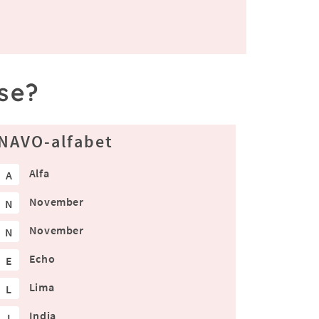
se?
NAVO-alfabet
Alfa
A
November
N
November
N
Echo
E
Lima
L
India
I