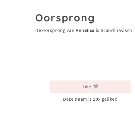
Oorsprong
De oorsprong van
Annelise
is Scandinavisch
Like
Deze naam is
10
x geliked