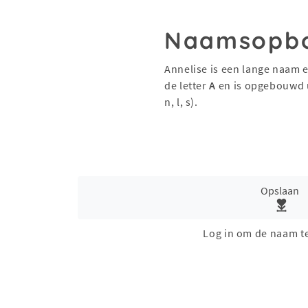
Naamsopb
Annelise is een lange naam e
de letter
A
en is opgebouwd 
n, l, s).
Opslaan
Log in om de naam t