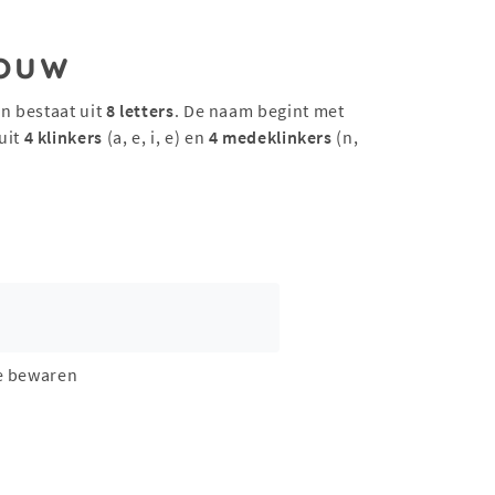
ouw
n bestaat uit
8 letters
. De naam begint met
uit
4 klinkers
(a, e, i, e) en
4 medeklinkers
(n,
e bewaren