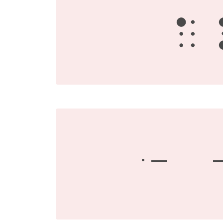
a
· —
—