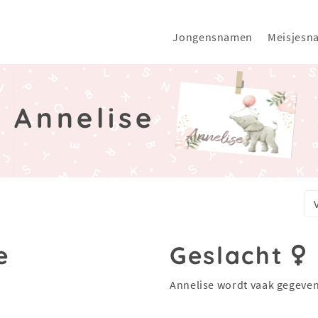
Jongensnamen
Meisjesn
Annelise
e
Geslacht
Annelise wordt vaak gegeven