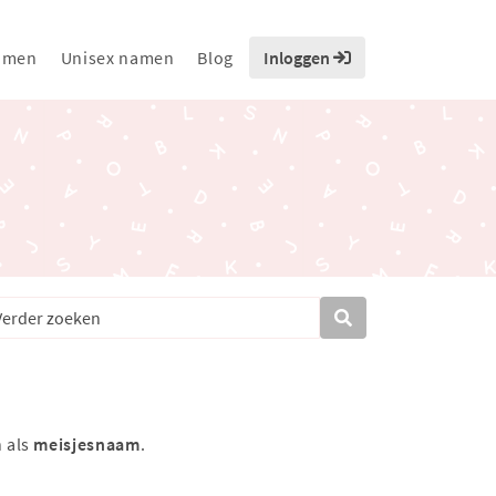
amen
Unisex namen
Blog
Inloggen
 als
meisjesnaam
.