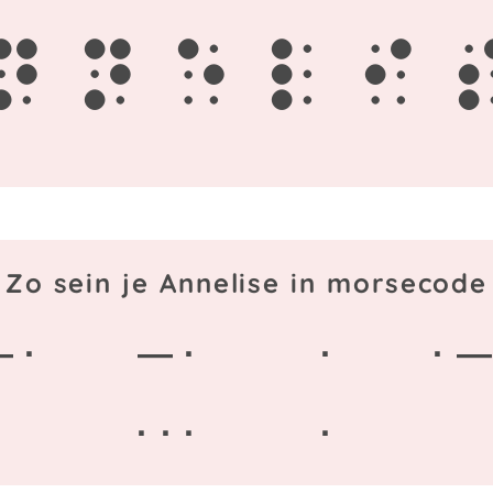
n
n
e
l
i
Zo sein je Annelise in morsecode
 ·
— ·
·
· —
· · ·
·