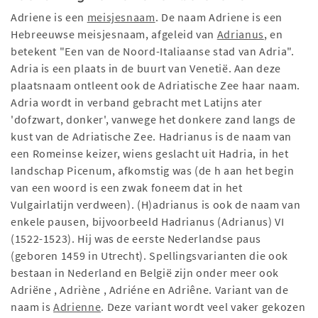
Adriene is een
meisjesnaam
. De naam Adriene is een
Hebreeuwse meisjesnaam, afgeleid van
Adrianus
, en
betekent "Een van de Noord-Italiaanse stad van Adria".
Adria is een plaats in de buurt van Venetië. Aan deze
plaatsnaam ontleent ook de Adriatische Zee haar naam.
Adria wordt in verband gebracht met Latijns ater
'dofzwart, donker', vanwege het donkere zand langs de
kust van de Adriatische Zee. Hadrianus is de naam van
een Romeinse keizer, wiens geslacht uit Hadria, in het
landschap Picenum, afkomstig was (de h aan het begin
van een woord is een zwak foneem dat in het
Vulgairlatijn verdween). (H)adrianus is ook de naam van
enkele pausen, bijvoorbeeld Hadrianus (Adrianus) VI
(1522-1523). Hij was de eerste Nederlandse paus
(geboren 1459 in Utrecht). Spellingsvarianten die ook
bestaan in Nederland en België zijn onder meer ook
Adriëne , Adriène , Adriéne en Adriêne. Variant van de
naam is
Adrienne
. Deze variant wordt veel vaker gekozen