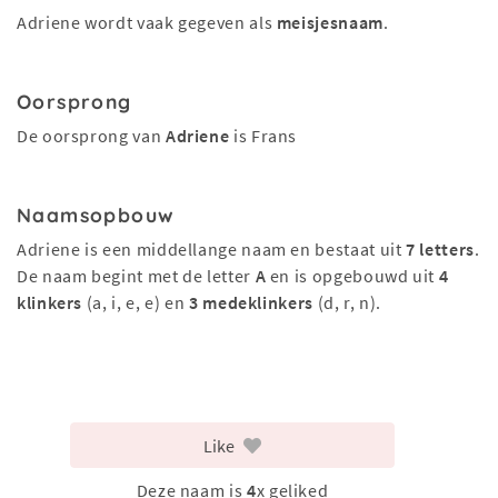
Adriene wordt vaak gegeven als
meisjesnaam
.
Oorsprong
De oorsprong van
Adriene
is Frans
Naamsopbouw
Adriene is een middellange naam en bestaat uit
7 letters
.
De naam begint met de letter
A
en is opgebouwd uit
4
klinkers
(a, i, e, e) en
3 medeklinkers
(d, r, n).
Like
Deze naam is
4
x geliked