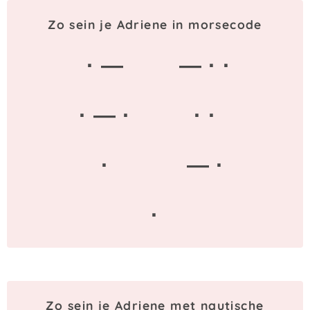
Zo sein je Adriene in morsecode
· —
— · ·
· — ·
· ·
·
— ·
·
Zo sein je Adriene met nautische