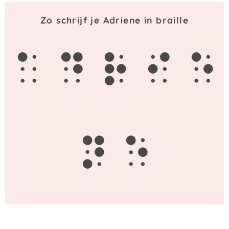
Zo schrijf je Adriene in braille
a
d
r
i
e
n
e