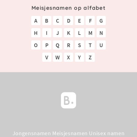
Meisjesnamen op alfabet
A
B
C
D
E
F
G
H
I
J
K
L
M
N
O
P
Q
R
S
T
U
V
W
X
Y
Z
Jongensnamen
Meisjesnamen
Unisex namen