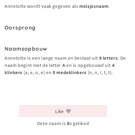
Annelotte wordt vaak gegeven als
meisjesnaam
.
Oorsprong
Naamsopbouw
Annelotte is een lange naam en bestaat uit
9 letters
. De
naam begint met de letter
A
en is opgebouwd uit
4
klinkers
(a, e, o, e) en
5 medeklinkers
(n, n, l, t, t).
Like
Deze naam is
8
x geliked