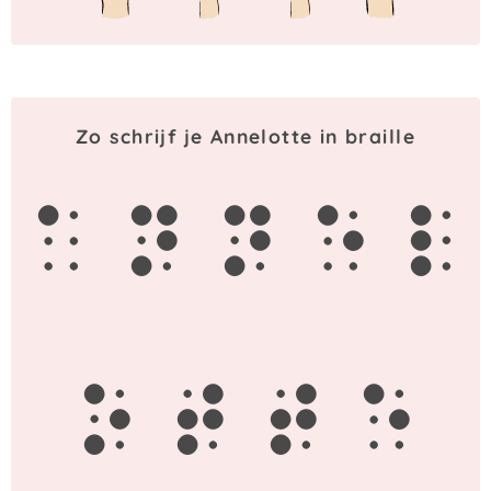
Zo schrijf je Annelotte in braille
a
n
n
e
l
o
t
t
e