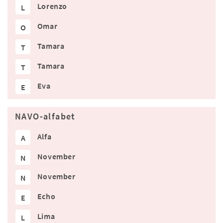
Lorenzo
L
Omar
O
Tamara
T
Tamara
T
Eva
E
NAVO-alfabet
Alfa
A
November
N
November
N
Echo
E
Lima
L