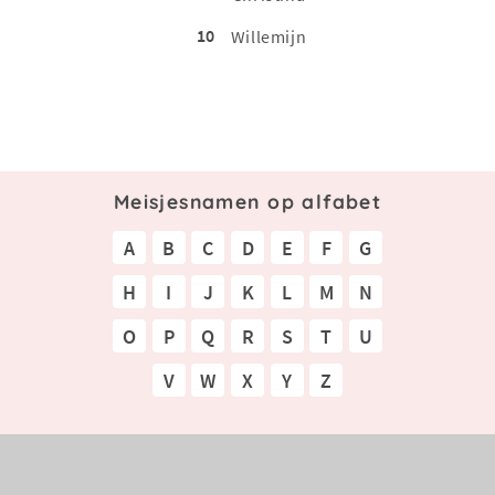
10
Willemijn
Meisjesnamen op alfabet
A
B
C
D
E
F
G
H
I
J
K
L
M
N
O
P
Q
R
S
T
U
V
W
X
Y
Z