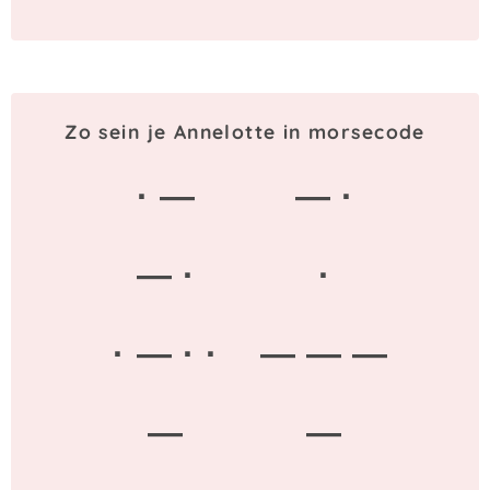
Zo sein je Annelotte in morsecode
· —
— ·
— ·
·
· — · ·
— — —
—
—