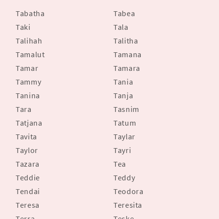
Tabatha
Tabea
Taki
Tala
Talihah
Talitha
Tamalut
Tamana
Tamar
Tamara
Tammy
Tania
Tanina
Tanja
Tara
Tasnim
Tatjana
Tatum
Tavita
Taylar
Taylor
Tayri
Tazara
Tea
Teddie
Teddy
Tendai
Teodora
Teresa
Teresita
Terra
Teske