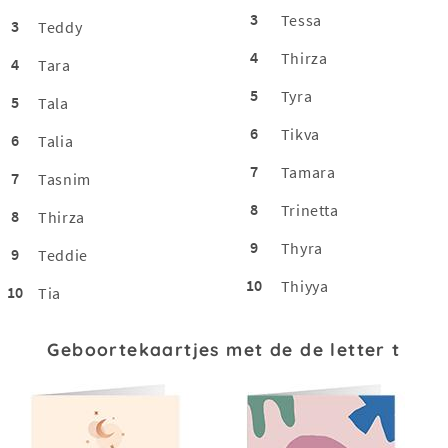
3
Tessa
3
Teddy
4
Thirza
4
Tara
5
Tyra
5
Tala
6
Tikva
6
Talia
7
Tamara
7
Tasnim
8
Trinetta
8
Thirza
9
Thyra
9
Teddie
10
Thiyya
10
Tia
Geboortekaartjes met de de letter t