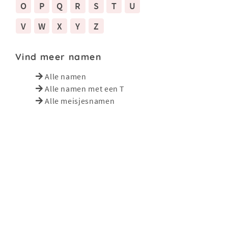
O
P
Q
R
S
T
U
V
W
X
Y
Z
Vind meer namen
Alle namen
Alle namen met een T
Alle meisjesnamen