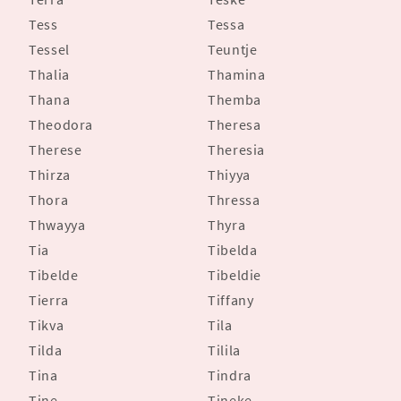
Tess
Tessa
Tessel
Teuntje
Thalia
Thamina
Thana
Themba
Theodora
Theresa
Therese
Theresia
Thirza
Thiyya
Thora
Thressa
Thwayya
Thyra
Tia
Tibelda
Tibelde
Tibeldie
Tierra
Tiffany
Tikva
Tila
Tilda
Tilila
Tina
Tindra
Tine
Tineke