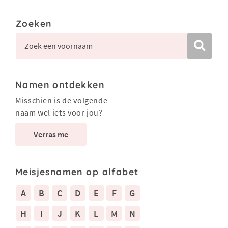
Zoeken
Namen ontdekken
Misschien is de volgende
naam wel iets voor jou?
Verras me
Meisjesnamen op alfabet
A
B
C
D
E
F
G
H
I
J
K
L
M
N