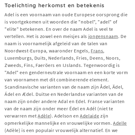
Toelichting herkomst en betekenis
Adel is een voornaam van oude Europese oorsprong die
is voortgekomen uit woorden die "nobel", "adel" of
"elite" betekenen. En over de naam Adel is veel te
vertellen. Het is zowel een meisjes als
jongensnaam
. De
naam is voornamelijk afgeleid van de talen van
Noordwest-Europa, waaronder Engels,
Frans
,
Luxemburgs, Duits, Nederlands, Fries, Deens, Noors,
Zweeds, Fins, Faeröers en IJslands. Tegenwoordig is
"Adel" een genderneutrale voornaam en een korte vorm
van voornamen met dit combinerende element.
Scandinavische varianten van de naam zijn Ådel, Ädel,
Ádel en Ædel. Duitse en Nederlandse varianten van de
naam zijn onder andere Adal en Edel. Franse varianten
van de naam zijn onder meer Édel en Adél (niet te
verwarren met
Adèle
). Adelson en
Adelaide
zijn
opmerkelijke mannelijke en vrouwelijke vormen.
Adelle
(Adèle) is een populair vrouwelijk alternatief. En we