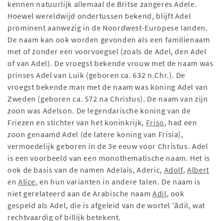
kennen natuurlijk allemaal de Britse zangeres Adele.
Hoewel wereldwijd ondertussen bekend, blijft Adel
prominent aanwezig in de Noordwest-Europese landen.
De naam kan ook worden gevonden als een familienaam
met of zonder een voorvoegsel (zoals de Adel, den Adel
of van Adel). De vroegst bekende vrouw met de naam was
prinses Adel van Luik (geboren ca. 632 n.Chr.). De
vroegst bekende man met de naam was koning Adel van
Zweden (geboren ca. 572 na Christus). De naam van zijn
zoon was Adelson. De legendarische koning van de
Friezen en stichter van het koninkrijk,
Friso
, had een
zoon genaamd Adel (de latere koning van Frisia),
vermoedelijk geboren in de 3e eeuw voor Christus. Adel
is een voorbeeld van een monothematische naam. Het is
ook de basis van de namen Adelais, Aderic,
Adolf
,
Albert
en
Alice
, en hun varianten in andere talen. De naam is
niet gerelateerd aan de Arabische naam
Adil
, ook
gespeld als Adel, die is afgeleid van de wortel 'ādil, wat
rechtvaardig of billijk betekent.