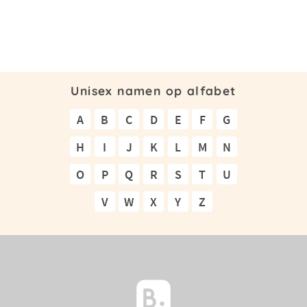
Unisex namen op alfabet
A
B
C
D
E
F
G
H
I
J
K
L
M
N
O
P
Q
R
S
T
U
V
W
X
Y
Z