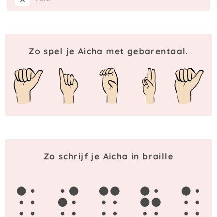
Zo spel je Aicha met gebarentaal.
Zo schrijf je Aicha in braille
a
i
c
h
a