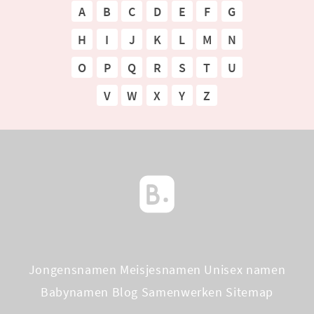
A
B
C
D
E
F
G
H
I
J
K
L
M
N
O
P
Q
R
S
T
U
V
W
X
Y
Z
Jongensnamen
Meisjesnamen
Unisex namen
Babynamen Blog
Samenwerken
Sitemap