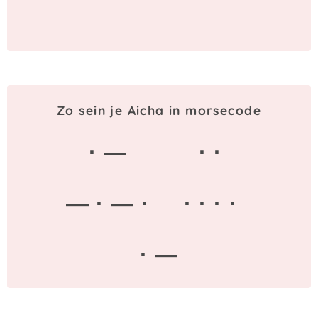
Zo sein je Aicha in morsecode
· —
· ·
— · — ·
· · · ·
· —