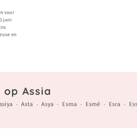
0 juni
jns
seuse en
 op Assia
ssiya
Asta
Asya
Esma
Esmé
Esra
Es
-
-
-
-
-
-