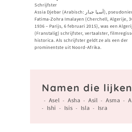
Schrijfster
Assia Djebar (Arabisch: آسيا جبار), pseudoniem voor
Fatima-Zohra Imalayen (Cherchell, Algerije, 3
1936 – Parijs, 6 februari 2015), was een Algeri
(Franstalig) schrijfster, vertaalster, filmregis
historica. Als schrijfster geldt ze als een der
prominentste uit Noord-Afrika.
Namen die lijken
Asel
Asha
Asil
Asma
A
-
-
-
-
-
Ishi
Isis
Isla
Isra
-
-
-
-