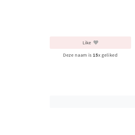
Like
Deze naam is
15
x geliked