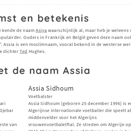
mst en betekenis
أس). Je kende de naam
Asiya
waarschijnlijk al, maar heb je weleens 
ulairder. Ouders in Frankrijk en België geven deze naam ook 
ssia is een moslimnaam, vooral bekend in de westerse wereld
e dichter
Ted
Hughes.
t de naam Assia
Assia Sidhoum
Voetbalster
ari
Assia Sidhoum (geboren 25 december 1996) is e
Djebar
Algerijnse internationale voetballer die speelt a
middenvelder voor het Algerijns
este van
vrouwenvoetbalelftal. Ze streden om Algerije o