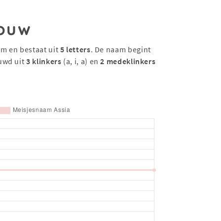
ouw
am en bestaat uit
5 letters
. De naam begint
uwd uit
3 klinkers
(a, i, a) en
2 medeklinkers