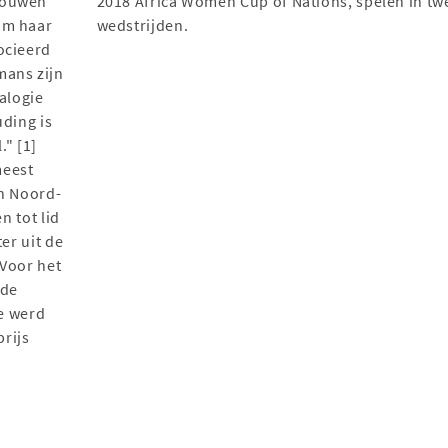
rouwen
2018 Africa Women Cup of Nations, spelen in tw
om haar
wedstrijden.
ocieerd
mans zijn
alogie
uding is
." [1]
meest
an Noord-
n tot lid
er uit de
 Voor het
 de
Ze werd
rijs