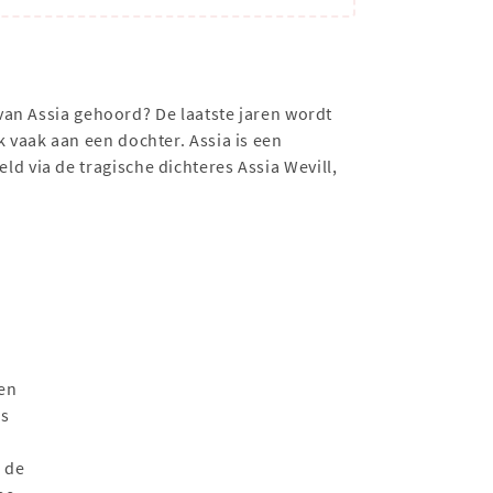
van Assia gehoord? De laatste jaren wordt
vaak aan een dochter. Assia is een
 via de tragische dichteres Assia Wevill,
en
ls
p de