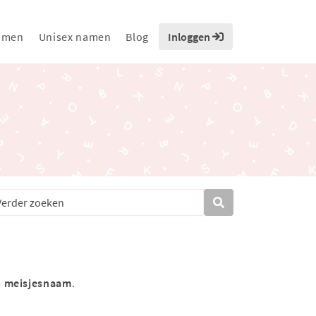
amen
Unisex namen
Blog
Inloggen
s
meisjesnaam
.