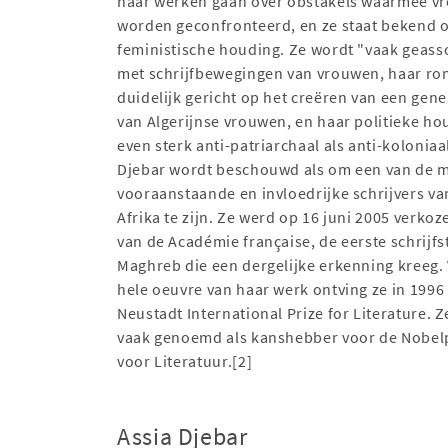
haar werken gaan over obstakels waarmee v
worden geconfronteerd, en ze staat bekend 
feministische houding. Ze wordt "vaak geass
met schrijfbewegingen van vrouwen, haar ro
duidelijk gericht op het creëren van een gene
van Algerijnse vrouwen, en haar politieke ho
even sterk anti-patriarchaal als anti-koloniaal
Djebar wordt beschouwd als om een ​​van de 
vooraanstaande en invloedrijke schrijvers v
Afrika te zijn. Ze werd op 16 juni 2005 verkoze
van de Académie française, de eerste schrijfst
Maghreb die een dergelijke erkenning kreeg.
hele oeuvre van haar werk ontving ze in 1996
Neustadt International Prize for Literature. 
vaak genoemd als kanshebber voor de Nobelp
voor Literatuur.[2]
Assia Djebar