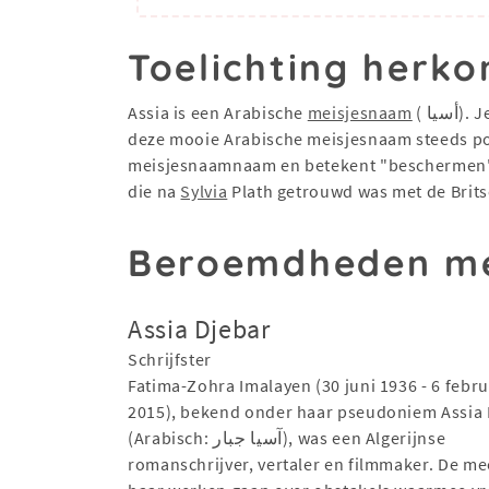
Toelichting herko
Assia is een Arabische
meisjesnaam
( يا
deze mooie Arabische meisjesnaam steeds pop
meisjesnaamnaam en betekent "beschermen". A
die na
Sylvia
Plath getrouwd was met de Brits
Beroemdheden me
Assia Djebar
Schrijfster
Fatima-Zohra Imalayen (30 juni 1936 - 6 febru
2015), bekend onder haar pseudoniem Assia 
(Arabisch: آسيا جبار‎), was een Algerijnse
romanschrijver, vertaler en filmmaker. De me