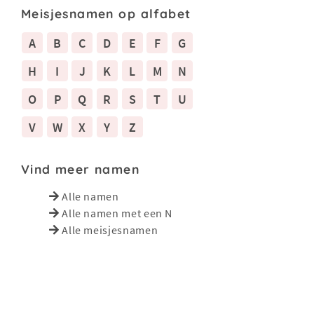
Meisjesnamen op alfabet
A
B
C
D
E
F
G
H
I
J
K
L
M
N
O
P
Q
R
S
T
U
V
W
X
Y
Z
Vind meer namen
Alle namen
Alle namen met een N
Alle meisjesnamen