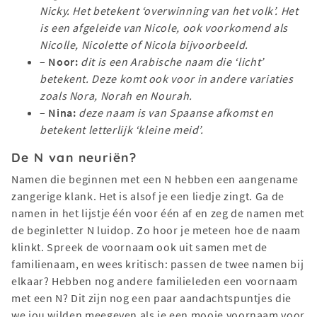
Nicky. Het betekent ‘overwinning van het volk’. Het
is een afgeleide van Nicole, ook voorkomend als
Nicolle, Nicolette of Nicola bijvoorbeeld.
–
Noor:
dit is een Arabische naam die ‘licht’
betekent. Deze komt ook voor in andere variaties
zoals Nora, Norah en Nourah.
–
Nina:
deze naam is van Spaanse afkomst en
betekent letterlijk ‘kleine meid’.
De N van neuriën?
Namen die beginnen met een N hebben een aangename
zangerige klank. Het is alsof je een liedje zingt. Ga de
namen in het lijstje één voor één af en zeg de namen met
de beginletter N luidop. Zo hoor je meteen hoe de naam
klinkt. Spreek de voornaam ook uit samen met de
familienaam, en wees kritisch: passen de twee namen bij
elkaar? Hebben nog andere familieleden een voornaam
met een N? Dit zijn nog een paar aandachtspuntjes die
we jou wilden meegeven als je een mooie voornaam voor