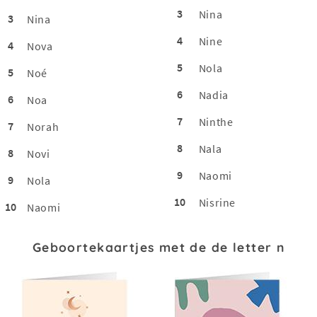
3
Nina
3
Nina
4
Nine
4
Nova
5
Nola
5
Noé
6
Nadia
6
Noa
7
Ninthe
7
Norah
8
Nala
8
Novi
9
Naomi
9
Nola
10
Nisrine
10
Naomi
Geboortekaartjes met de de letter n