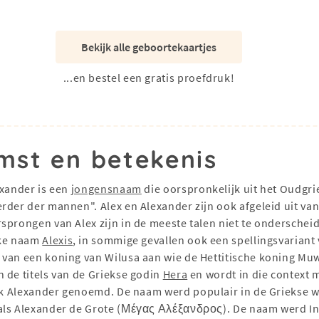
Bekijk alle geboortekaartjes
...en bestel een gratis proefdruk!
mst en betekenis
exander is een
jongensnaam
die oorspronkelijk uit het Oudgr
der der mannen". Alex en Alexander zijn ook afgeleid uit van A
sprongen van Alex zijn in de meeste talen niet te onderschei
jke naam
Alexis
, in sommige gevallen ook een spellingsvariant
van een koning van Wilusa aan wie de Hettitische koning Muwa
 de titels van de Griekse godin
Hera
en wordt in die context me
 Alexander genoemd. De naam werd populair in de Griekse we
 als Alexander de Grote (Μέγας Αλέξανδρος). De naam werd I