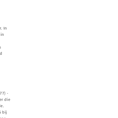
. In
 in
s
ad
77) -
er die
e.
 bij