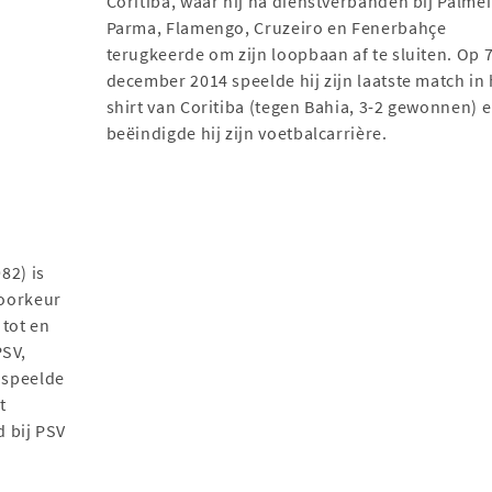
Coritiba, waar hij na dienstverbanden bij Palmei
Parma, Flamengo, Cruzeiro en Fenerbahçe
terugkeerde om zijn loopbaan af te sluiten. Op 
december 2014 speelde hij zijn laatste match in 
shirt van Coritiba (tegen Bahia, 3-2 gewonnen) 
beëindigde hij zijn voetbalcarrière.
82) is
voorkeur
 tot en
PSV,
j speelde
t
d bij PSV