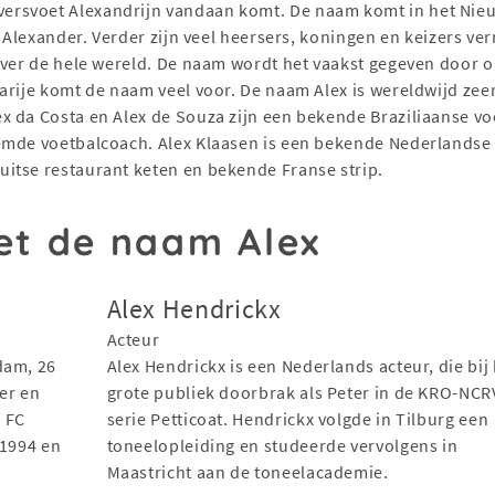
rsvoet Alexandrijn vandaan komt. De naam komt in het Nieu
et Alexander. Verder zijn veel heersers, koningen en keizers 
over de hele wereld. De naam wordt het vaakst gegeven door ou
arije komt de naam veel voor. De naam Alex is wereldwijd zee
x da Costa en Alex de Souza zijn een bekende Braziliaanse vo
mde voetbalcoach. Alex Klaasen is een bekende Nederlandse t
itse restaurant keten en bekende Franse strip.
t de naam Alex
Alex Hendrickx
Acteur
dam, 26
Alex Hendrickx is een Nederlands acteur, die bij
er en
grote publiek doorbrak als Peter in de KRO-NCR
j FC
serie Petticoat. Hendrickx volgde in Tilburg een
 1994 en
toneelopleiding en studeerde vervolgens in
Maastricht aan de toneelacademie.