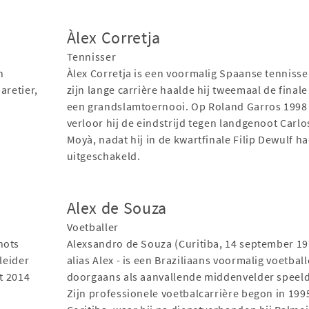
Àlex Corretja
Tennisser
n
Àlex Corretja is een voormalig Spaanse tennisser
aretier,
zijn lange carrière haalde hij tweemaal de finale
een grandslamtoernooi. Op Roland Garros 1998
verloor hij de eindstrijd tegen landgenoot Carlo
Moyà, nadat hij in de kwartfinale Filip Dewulf h
uitgeschakeld.
Alex de Souza
Voetballer
hots
Alexsandro de Souza (Curitiba, 14 september 19
 leider
alias Alex - is een Braziliaans voormalig voetball
ot 2014
doorgaans als aanvallende middenvelder speeld
Zijn professionele voetbalcarrière begon in 1995