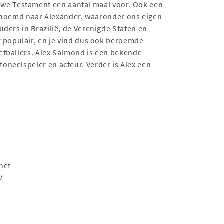
we Testament een aantal maal voor. Ook een
vernoemd naar Alexander, waaronder ons eigen
ders in Brazilië, de Verenigde Staten en
r populair, en je vind dus ook beroemde
etballers. Alex Salmond is een bekende
oneelspeler en acteur. Verder is Alex een
 het
V-