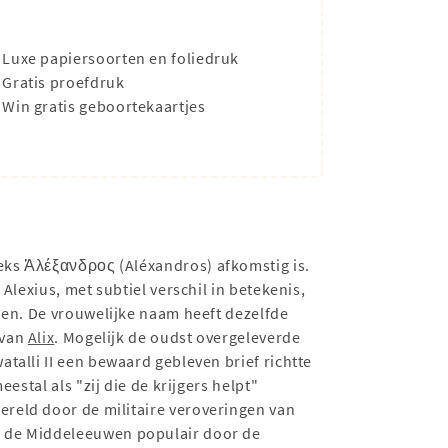
Luxe papiersoorten en foliedruk
Gratis proefdruk
Win gratis geboortekaartjes
ieks Ἀλέξανδρος (Aléxandros) afkomstig is.
lexius, met subtiel verschil in betekenis,
den. De vrouwelijke naam heeft dezelfde
 van
Alix
. Mogelijk de oudst overgeleverde
talli II een bewaard gebleven brief richtte
estal als "zij die de krijgers helpt"
reld door de militaire veroveringen van
n de Middeleeuwen populair door de