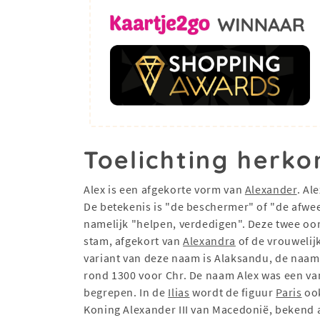
Toelichting herko
Alex is een afgekorte vorm van
Alexander
. Al
De betekenis is "de beschermer" of "de afweer
namelijk "helpen, verdedigen". Deze twee oor
stam, afgekort van
Alexandra
of de vrouweli
variant van deze naam is Alaksandu, de naam 
rond 1300 voor Chr. De naam Alex was een van
begrepen. In de
Ilias
wordt de figuur
Paris
ook
Koning Alexander III van Macedonië, bekend