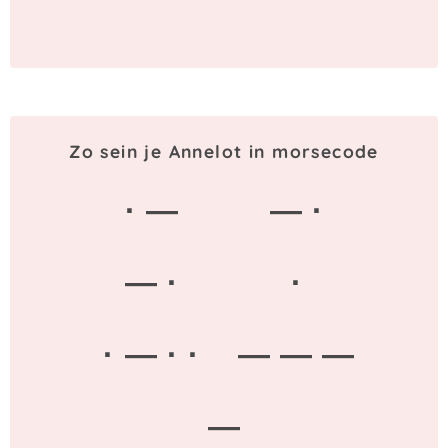
Zo sein je Annelot in morsecode
· —
— ·
— ·
·
· — · ·
— — —
—