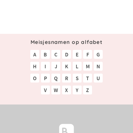
Meisjesnamen op alfabet
A
B
C
D
E
F
G
H
I
J
K
L
M
N
O
P
Q
R
S
T
U
V
W
X
Y
Z