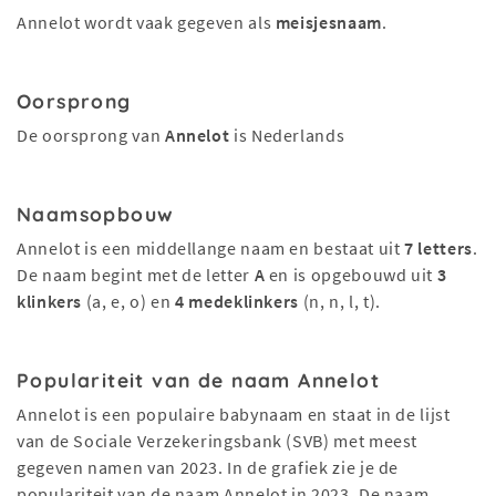
Annelot wordt vaak gegeven als
meisjesnaam
.
Oorsprong
De oorsprong van
Annelot
is Nederlands
Naamsopbouw
Annelot is een middellange naam en bestaat uit
7 letters
.
De naam begint met de letter
A
en is opgebouwd uit
3
klinkers
(a, e, o) en
4 medeklinkers
(n, n, l, t).
Populariteit van de naam Annelot
Annelot is een populaire babynaam en staat in de lijst
van de Sociale Verzekeringsbank (SVB) met meest
gegeven namen van 2023. In de grafiek zie je de
populariteit van de naam Annelot in 2023. De naam