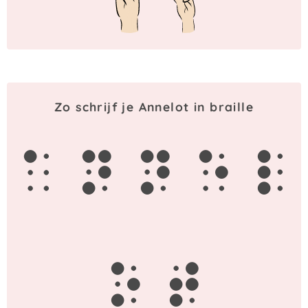
Zo schrijf je Annelot in braille
a
n
n
e
l
o
t