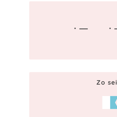
· —
· 
Zo se