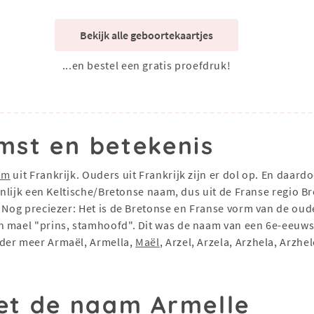
Bekijk alle geboortekaartjes
...en bestel een gratis proefdruk!
mst en betekenis
am
uit Frankrijk. Ouders uit Frankrijk zijn er dol op. En daa
genlijk een Keltische/Bretonse naam, dus uit de Franse regio 
. Nog preciezer: Het is de Bretonse en Franse vorm van de ou
 mael "prins, stamhoofd". Dit was de naam van een 6e-eeuwse h
nder meer Armaël, Armella,
Maël
, Arzel, Arzela, Arzhela, Arzh
t de naam Armelle