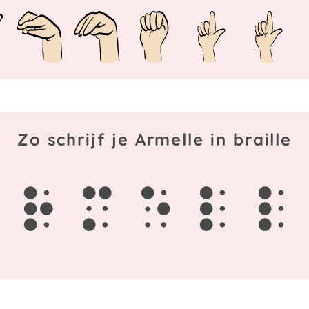
Zo schrijf je Armelle in braille
r
m
e
l
l