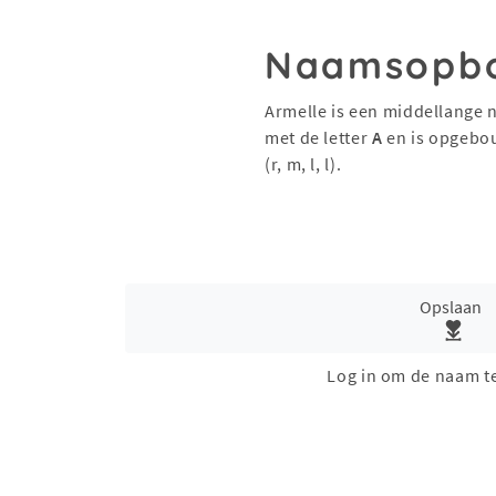
Naamsopb
Armelle is een middellange 
met de letter
A
en is opgebo
(r, m, l, l).
Opslaan
Log in om de naam t