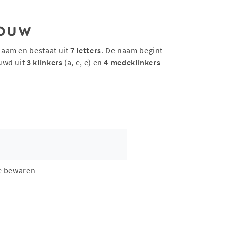
ouw
naam en bestaat uit
7 letters
. De naam begint
uwd uit
3 klinkers
(a, e, e) en
4 medeklinkers
e bewaren