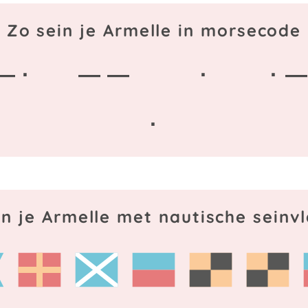
Zo sein je Armelle in morsecode
— ·
— —
·
· —
·
in je Armelle met nautische seinv