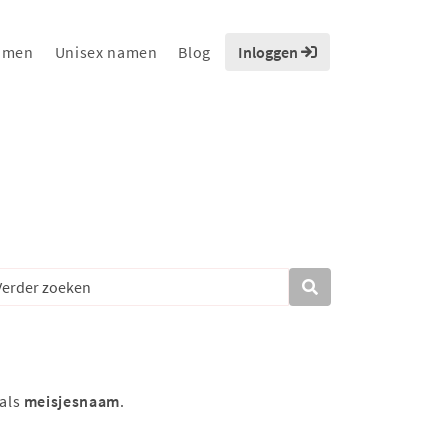
amen
Unisex namen
Blog
Inloggen
 als
meisjesnaam
.