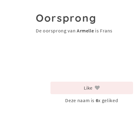
Oorsprong
De oorsprong van
Armelle
is Frans
Like
Deze naam is
6
x geliked