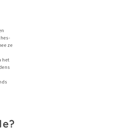
en
ches-
mee ze
e
a het
edens
inds
le?