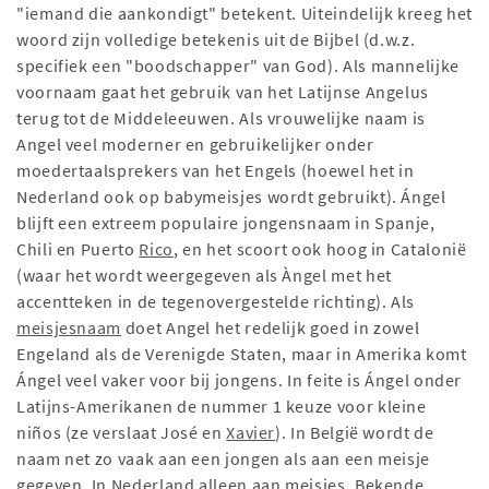
"iemand die aankondigt" betekent. Uiteindelijk kreeg het
woord zijn volledige betekenis uit de Bijbel (d.w.z.
specifiek een "boodschapper" van God). Als mannelijke
voornaam gaat het gebruik van het Latijnse Angelus
terug tot de Middeleeuwen. Als vrouwelijke naam is
Angel veel moderner en gebruikelijker onder
moedertaalsprekers van het Engels (hoewel het in
Nederland ook op babymeisjes wordt gebruikt). Ángel
blijft een extreem populaire jongensnaam in Spanje,
Chili en Puerto
Rico
, en het scoort ook hoog in Catalonië
(waar het wordt weergegeven als Àngel met het
accentteken in de tegenovergestelde richting). Als
meisjesnaam
doet Angel het redelijk goed in zowel
Engeland als de Verenigde Staten, maar in Amerika komt
Ángel veel vaker voor bij jongens. In feite is Ángel onder
Latijns-Amerikanen de nummer 1 keuze voor kleine
niños (ze verslaat José en
Xavier
). In België wordt de
naam net zo vaak aan een jongen als aan een meisje
gegeven. In Nederland alleen aan meisjes. Bekende