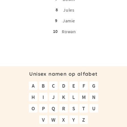
8
Jules
9
Jamie
10
Rowan
Unisex namen op alfabet
A
B
C
D
E
F
G
H
I
J
K
L
M
N
O
P
Q
R
S
T
U
V
W
X
Y
Z