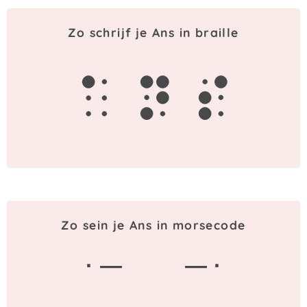
Zo schrijf je Ans in braille
a
n
s
Zo sein je Ans in morsecode
· —
— ·