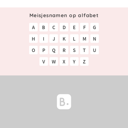
Meisjesnamen op alfabet
A
B
C
D
E
F
G
H
I
J
K
L
M
N
O
P
Q
R
S
T
U
V
W
X
Y
Z