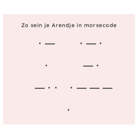
Zo sein je Arendje in morsecode
· —
· — ·
·
— ·
— · ·
· — — —
·