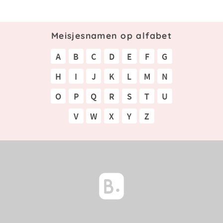
Meisjesnamen op alfabet
A
B
C
D
E
F
G
H
I
J
K
L
M
N
O
P
Q
R
S
T
U
V
W
X
Y
Z