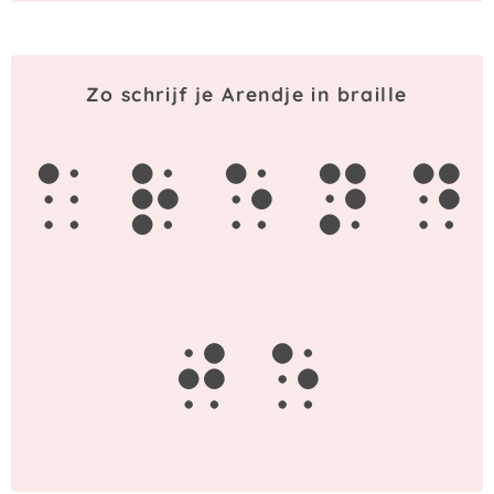
Zo schrijf je Arendje in braille
a
r
e
n
d
j
e