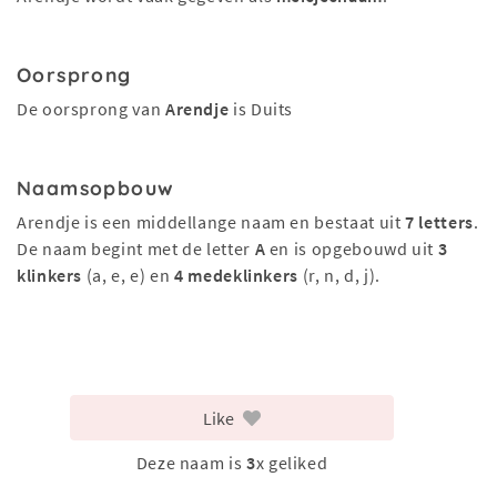
Oorsprong
De oorsprong van
Arendje
is Duits
Naamsopbouw
Arendje is een middellange naam en bestaat uit
7 letters
.
De naam begint met de letter
A
en is opgebouwd uit
3
klinkers
(a, e, e) en
4 medeklinkers
(r, n, d, j).
Like
Deze naam is
3
x geliked