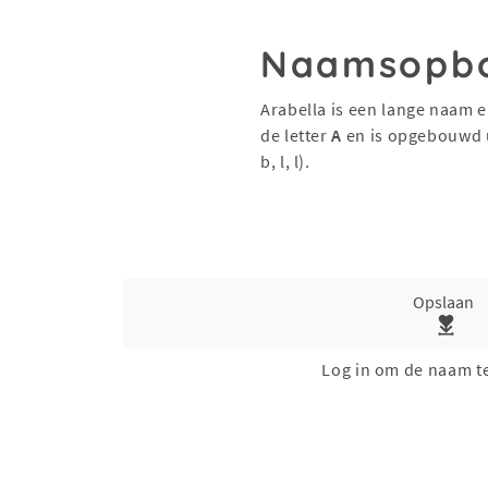
Naamsopb
Arabella is een lange naam e
de letter
A
en is opgebouwd 
b, l, l).
Opslaan
Log in om de naam t