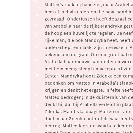
Matteo's zaak bij haar zus, maar Arabella
hem af, net als iedereen die haar hand h
gevraagd. Ondertussen heeft de graaf ee
van Arabella naar de rijke Mandryka gest
de hoop een huwelijk te regelen. De neef
rijke man, die ook Mandryka heet, heeft 
onderschept en maakt zijn interesse in A
bekend aan de graaf. Op een groot bal 
Arabella haar nieuwe aanbidder en wor
met hem meegesleept en accepteert zijn 
Echter, Mandryka hoort Zdenka een com
bedenken om Matteo in Arabella's slaap
krijgen en denkt het ergste. In feite hee
Matteo bedrogen; in de duisternis van d
denkt hij dat hij Arabella verleidt in plaa
Zdenka. Mandryka daagt Matteo uit voor
duel, maar Zdenka onthult de waarheid 
bedrog. Matteo leert de waarheid kenne
neemt Zdenka als zijn eigendom en Arab