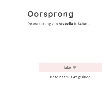
Oorsprong
De oorsprong van
Arabella
is Schots
Like
Deze naam is
4
x geliked