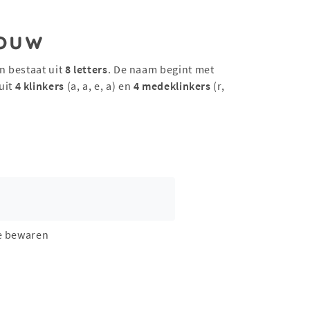
ouw
n bestaat uit
8 letters
. De naam begint met
uit
4 klinkers
(a, a, e, a) en
4 medeklinkers
(r,
e bewaren