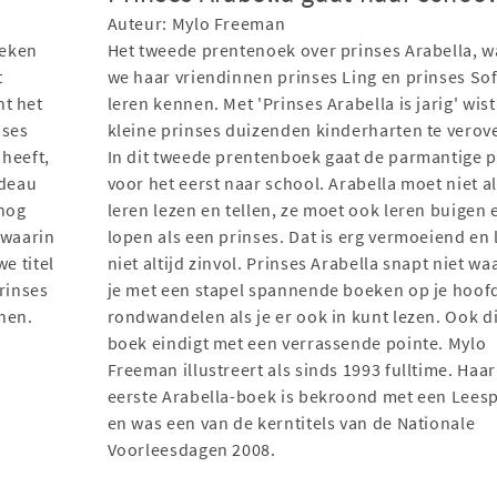
Auteur: Mylo Freeman
oeken
Het tweede prentenoek over prinses Arabella, w
t
we haar vriendinnen prinses Ling en prinses Sof
nt het
leren kennen. Met 'Prinses Arabella is jarig' wist
nses
kleine prinses duizenden kinderharten te verov
 heeft,
In dit tweede prentenboek gaat de parmantige p
adeau
voor het eerst naar school. Arabella moet niet a
 nog
leren lezen en tellen, ze moet ook leren buigen 
 waarin
lopen als een prinses. Dat is erg vermoeiend en l
e titel
niet altijd zinvol. Prinses Arabella snapt niet w
rinses
je met een stapel spannende boeken op je hoof
enen.
rondwandelen als je er ook in kunt lezen. Ook di
boek eindigt met een verrassende pointe. Mylo
Freeman illustreert als sinds 1993 fulltime. Haar
eerste Arabella-boek is bekroond met een Lees
en was een van de kerntitels van de Nationale
Voorleesdagen 2008.