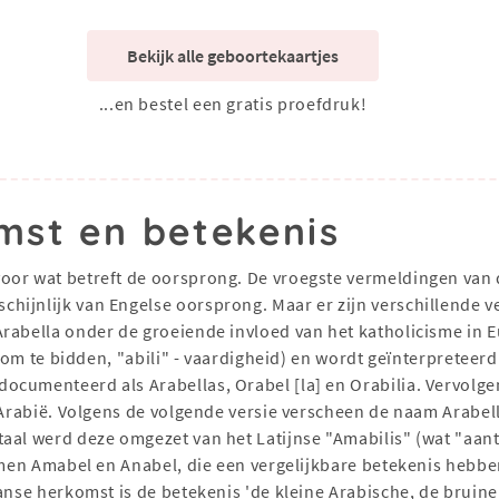
Bekijk alle geboortekaartjes
...en bestel een gratis proefdruk!
mst en betekenis
oor wat betreft de oorsprong. De vroegste vermeldingen van 
hijnlijk van Engelse oorsprong. Maar er zijn verschillende v
Arabella onder de groeiende invloed van het katholicisme in
 - om te bidden, "abili" - vaardigheid) en wordt geïnterpretee
ocumenteerd als Arabellas, Orabel [la] en Orabilia. Vervolg
d Arabië. Volgens de volgende versie verscheen de naam Arabel
aal werd deze omgezet van het Latijnse "Amabilis" (wat "aant
namen Amabel en Anabel, die een vergelijkbare betekenis hebb
anse herkomst is de betekenis 'de kleine Arabische, de bruine'