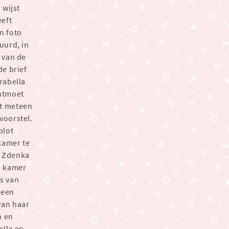
 wijst
eeft
n foto
uurd, in
 van de
de brief
rabella
ontmoet
dt meteen
voorstel.
plot
kamer te
ft Zdenka
e kamer
ts van
 een
van haar
n en
ella en