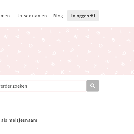
amen
Unisex namen
Blog
Inloggen
 als
meisjesnaam
.