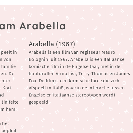
aam Arabella
Arabella (1967)
speelt in
Arabella is een film van regisseur Mauro
in von
Bolognini uit 1967. Arabella is een Italiaanse
 familie
komische film in de Engelse taal, met in de
den. De
hoofdrollen Virna Lisi, Terry-Thomas en James
chter,
Fox. De film is een komische farce die zich
. Kort
afspeelt in Italië, waarin de interactie tussen
md
Engelse en Italiaanse stereotypen wordt
(in feite
gespeeld.
 om hem
n het
 bepleit