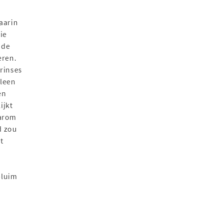
aarin
ie
 de
eren.
rinses
lleen
en
ijkt
aarom
d zou
t
pluim