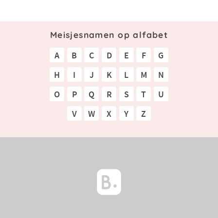
Meisjesnamen op alfabet
A
B
C
D
E
F
G
H
I
J
K
L
M
N
O
P
Q
R
S
T
U
V
W
X
Y
Z