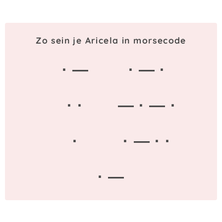
Zo sein je Aricela in morsecode
· —
· — ·
· ·
— · — ·
·
· — · ·
· —