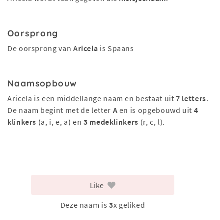
Oorsprong
De oorsprong van
Aricela
is Spaans
Naamsopbouw
Aricela is een middellange naam en bestaat uit
7 letters
.
De naam begint met de letter
A
en is opgebouwd uit
4
klinkers
(a, i, e, a) en
3 medeklinkers
(r, c, l).
Like
Deze naam is
3
x geliked