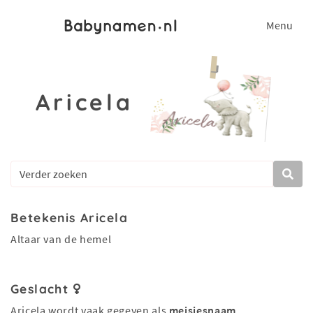
Menu
Aricela
Betekenis Aricela
Altaar van de hemel
Geslacht
Aricela wordt vaak gegeven als
meisjesnaam
.