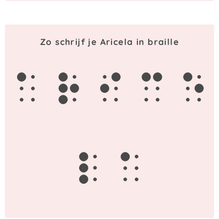
Zo schrijf je Aricela in braille
a
r
i
c
e
l
a