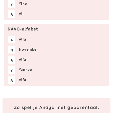
Yfke
Y
Ali
A
NAVO-alfabet
Alfa
A
November
N
Alfa
A
Yankee
Y
Alfa
A
Zo spel je Anaya met gebarentaal.