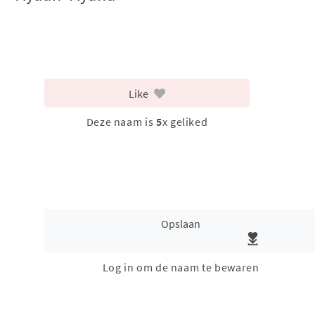
Like
Deze naam is
5
x geliked
Opslaan
Log in om de naam te bewaren