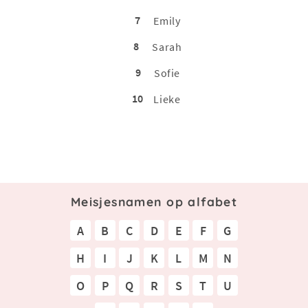
7
Emily
8
Sarah
9
Sofie
10
Lieke
Meisjesnamen op alfabet
A
B
C
D
E
F
G
H
I
J
K
L
M
N
O
P
Q
R
S
T
U