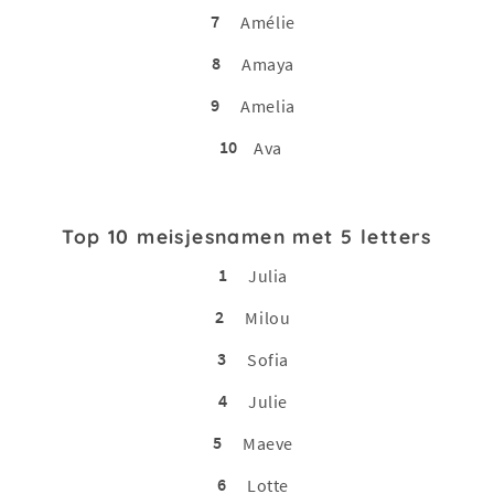
7
Amélie
8
Amaya
9
Amelia
10
Ava
Top 10 meisjesnamen met 5 letters
1
Julia
2
Milou
3
Sofia
4
Julie
5
Maeve
6
Lotte