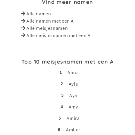
Vind meer namen
Alle namen
Alle namen met een A
Alle meisjesnamen
Alle meisjesnamen met een A
Top 10 meisjesnamen met een A
1
Anna
2
Ayla
3
Aya
4
Amy
5
Amira
6
Amber