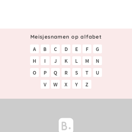
Meisjesnamen op alfabet
A
B
C
D
E
F
G
H
I
J
K
L
M
N
O
P
Q
R
S
T
U
V
W
X
Y
Z