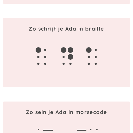
Zo schrijf je Ada in braille
a
d
a
Zo sein je Ada in morsecode
· —
— · ·