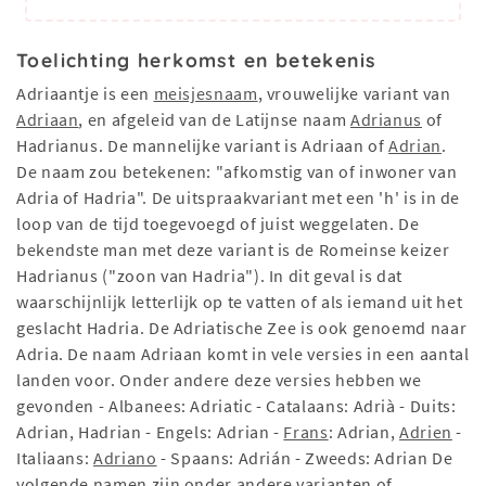
Toelichting herkomst en betekenis
Adriaantje is een
meisjesnaam
, vrouwelijke variant van
Adriaan
, en afgeleid van de Latijnse naam
Adrianus
of
Hadrianus. De mannelijke variant is Adriaan of
Adrian
.
De naam zou betekenen: "afkomstig van of inwoner van
Adria of Hadria". De uitspraakvariant met een 'h' is in de
loop van de tijd toegevoegd of juist weggelaten. De
bekendste man met deze variant is de Romeinse keizer
Hadrianus ("zoon van Hadria"). In dit geval is dat
waarschijnlijk letterlijk op te vatten of als iemand uit het
geslacht Hadria. De Adriatische Zee is ook genoemd naar
Adria. De naam Adriaan komt in vele versies in een aantal
landen voor. Onder andere deze versies hebben we
gevonden - Albanees: Adriatic - Catalaans: Adrià - Duits:
Adrian, Hadrian - Engels: Adrian -
Frans
: Adrian,
Adrien
-
Italiaans:
Adriano
- Spaans: Adrián - Zweeds: Adrian De
volgende namen zijn onder andere varianten of