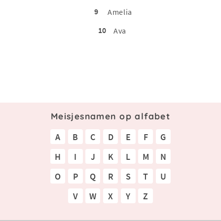
9
Amelia
10
Ava
Meisjesnamen op alfabet
A
B
C
D
E
F
G
H
I
J
K
L
M
N
O
P
Q
R
S
T
U
V
W
X
Y
Z