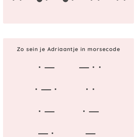
Zo sein je Adriaantje in morsecode
· —
— · ·
· — ·
· ·
· —
· —
— ·
—