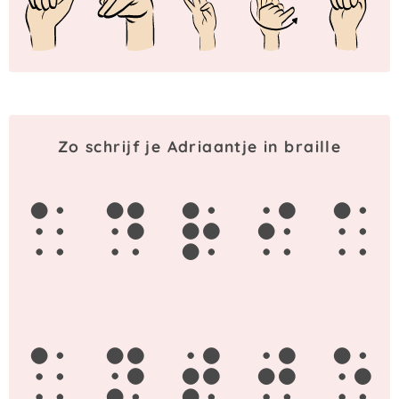
Zo schrijf je Adriaantje in braille
a
d
r
i
a
a
n
t
j
e