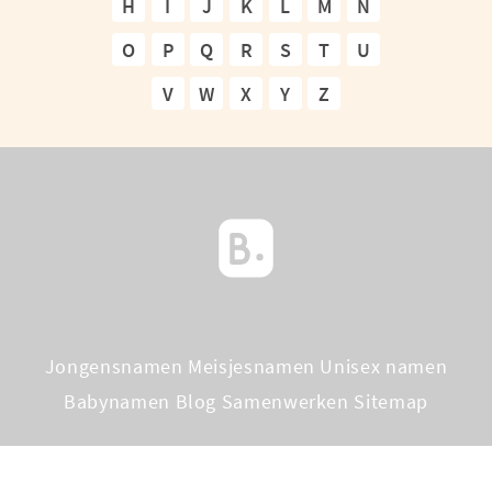
H
I
J
K
L
M
N
O
P
Q
R
S
T
U
V
W
X
Y
Z
Jongensnamen
Meisjesnamen
Unisex namen
Babynamen Blog
Samenwerken
Sitemap