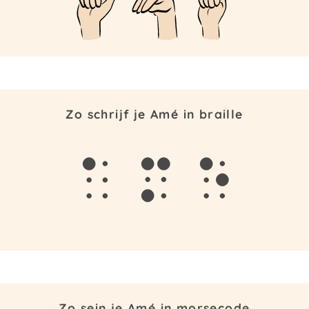
Zo schrijf je Amé in braille
a
m
e
Zo sein je Amé in morsecode