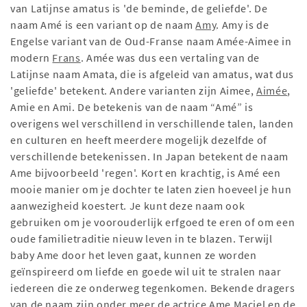
van Latijnse amatus is 'de beminde, de geliefde'. De
naam Amé is een variant op de naam
Amy
. Amy is de
Engelse variant van de Oud-Franse naam Amée-Aimee in
modern
Frans
. Amée was dus een vertaling van de
Latijnse naam Amata, die is afgeleid van amatus, wat dus
'geliefde' betekent. Andere varianten zijn Aimee,
Aimée
,
Amie en Ami. De betekenis van de naam “Amé” is
overigens wel verschillend in verschillende talen, landen
en culturen en heeft meerdere mogelijk dezelfde of
verschillende betekenissen. In Japan betekent de naam
Ame bijvoorbeeld 'regen'. Kort en krachtig, is Amé een
mooie manier om je dochter te laten zien hoeveel je hun
aanwezigheid koestert. Je kunt deze naam ook
gebruiken om je voorouderlijk erfgoed te eren of om een
​​oude familietraditie nieuw leven in te blazen. Terwijl
baby Ame door het leven gaat, kunnen ze worden
geïnspireerd om liefde en goede wil uit te stralen naar
iedereen die ze onderweg tegenkomen. Bekende dragers
van de naam zijn onder meer de actrice Ame Maciel en de