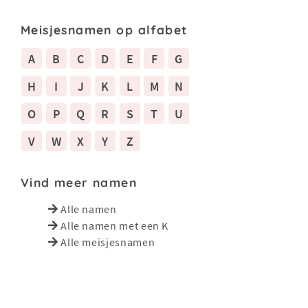
Meisjesnamen op alfabet
A
B
C
D
E
F
G
H
I
J
K
L
M
N
O
P
Q
R
S
T
U
V
W
X
Y
Z
Vind meer namen
Alle namen
Alle namen met een K
Alle meisjesnamen