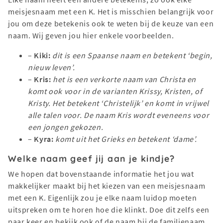
meisjesnaam met een K. Het is misschien belangrijk voor
jou om deze betekenis ook te weten bij de keuze van een
naam. Wij geven jou hier enkele voorbeelden.
–
Kiki:
dit is een Spaanse naam en betekent ‘begin,
nieuw leven’.
–
Kris:
het is een verkorte naam van Christa en
komt ook voor in de varianten Krissy, Kristen, of
Kristy. Het betekent ‘Christelijk’ en komt in vrijwel
alle talen voor. De naam Kris wordt eveneens voor
een jongen gekozen.
–
Kyra:
komt uit het Grieks en betekent ‘dame’.
Welke naam geef jij aan je kindje?
We hopen dat bovenstaande informatie het jou wat
makkelijker maakt bij het kiezen van een meisjesnaam
met een K. Eigenlijk zou je elke naam luidop moeten
uitspreken om te horen hoe die klinkt. Doe dit zelfs een
paar keer en bekijk ook of de naam bij de familienaam