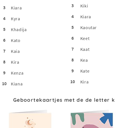
3
Kiki
3
Kiara
4
Kiara
4
Kyra
5
Kaoutar
5
Khadija
6
Keet
6
Kato
7
Kaat
7
Kaia
8
Kea
8
Kira
9
Kate
9
Kenza
10
Kira
10
Kiana
Geboortekaartjes met de de letter k