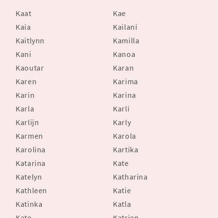
Kaat
Kae
Kaia
Kailani
Kaitlynn
Kamilla
Kani
Kanoa
Kaoutar
Karan
Karen
Karima
Karin
Karina
Karla
Karli
Karlijn
Karly
Karmen
Karola
Karolina
Kartika
Katarina
Kate
Katelyn
Katharina
Kathleen
Katie
Katinka
Katla
Kato
Katrien