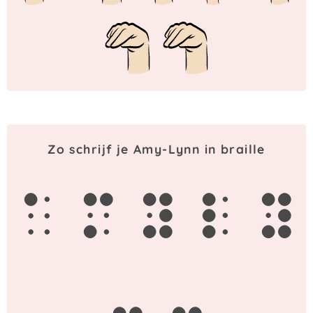
Zo schrijf je Amy-Lynn in braille
a
m
y
l
y