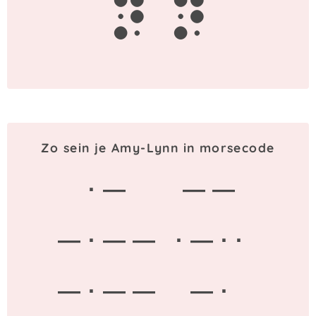
n
n
Zo sein je Amy-Lynn in morsecode
· —
— —
— · — —
· — · ·
— · — —
— ·