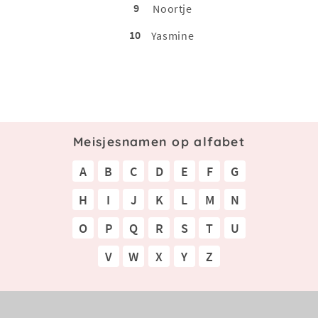
9
Noortje
10
Yasmine
Meisjesnamen op alfabet
A
B
C
D
E
F
G
H
I
J
K
L
M
N
O
P
Q
R
S
T
U
V
W
X
Y
Z