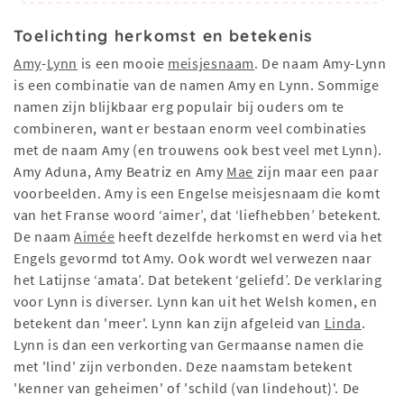
Toelichting herkomst en betekenis
Amy
-
Lynn
is een mooie
meisjesnaam
. De naam Amy-Lynn
is een combinatie van de namen Amy en Lynn. Sommige
namen zijn blijkbaar erg populair bij ouders om te
combineren, want er bestaan enorm veel combinaties
met de naam Amy (en trouwens ook best veel met Lynn).
Amy Aduna, Amy Beatriz en Amy
Mae
zijn maar een paar
voorbeelden. Amy is een Engelse meisjesnaam die komt
van het Franse woord ‘aimer’, dat ‘liefhebben’ betekent.
De naam
Aimée
heeft dezelfde herkomst en werd via het
Engels gevormd tot Amy. Ook wordt wel verwezen naar
het Latijnse ‘amata’. Dat betekent ‘geliefd’. De verklaring
voor Lynn is diverser. Lynn kan uit het Welsh komen, en
betekent dan 'meer'. Lynn kan zijn afgeleid van
Linda
.
Lynn is dan een verkorting van Germaanse namen die
met 'lind' zijn verbonden. Deze naamstam betekent
'kenner van geheimen' of 'schild (van lindehout)'. De