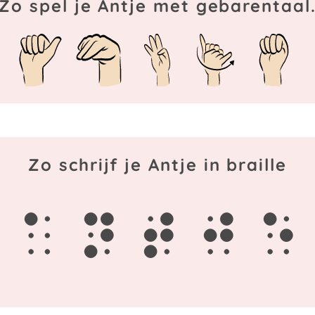
Zo spel je Antje met gebarentaal
Zo schrijf je Antje in braille
a
n
t
j
e