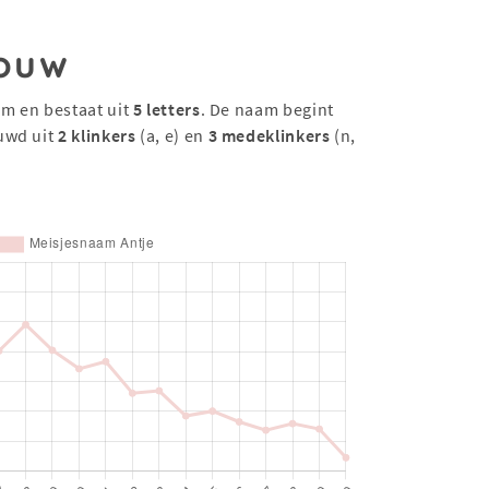
ouw
am en bestaat uit
5 letters
. De naam begint
uwd uit
2 klinkers
(a, e) en
3 medeklinkers
(n,