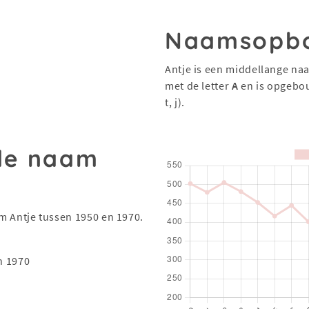
Naamsopb
Antje is een middellange na
met de letter
A
en is opgebo
t, j).
 de naam
am Antje tussen 1950 en 1970.
n 1970