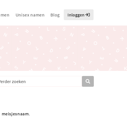
amen
Unisex namen
Blog
Inloggen
s
meisjesnaam
.