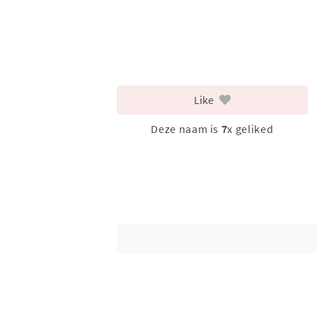
Like
Deze naam is
7
x geliked