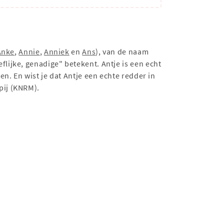
Anke
,
Annie
,
Anniek
en
Ans
), van de naam
eflijke, genadige" betekent. Antje is een echt
n. En wist je dat Antje een echte redder in
pij (KNRM).