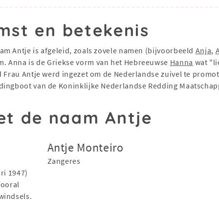
mst en betekenis
aam Antje is afgeleid, zoals zovele namen (bijvoorbeeld
Anja
,
m. Anna is de Griekse vorm van het Hebreeuwse
Hanna
wat "li
d Frau Antje werd ingezet om de Nederlandse zuivel te promote
ddingboot van de Koninklijke Nederlandse Redding Maatschap
t de naam Antje
Antje Monteiro
Zangeres
ri 1947)
vooral
windsels.