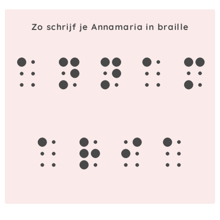
Zo schrijf je Annamaria in braille
a
n
n
a
m
a
r
i
a