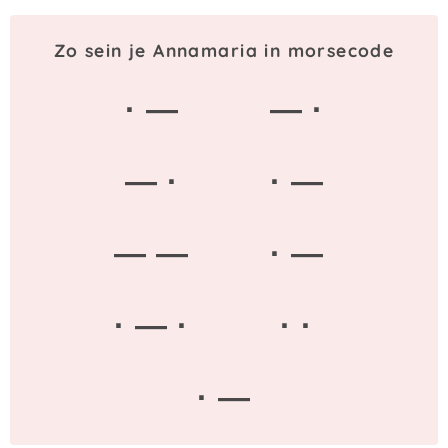
Zo sein je Annamaria in morsecode
· —
— ·
— ·
· —
— —
· —
· — ·
· ·
· —