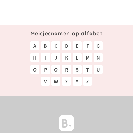
Meisjesnamen op alfabet
A
B
C
D
E
F
G
H
I
J
K
L
M
N
O
P
Q
R
S
T
U
V
W
X
Y
Z