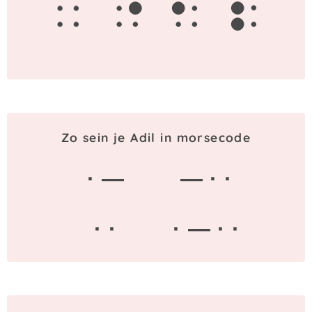
a
d
i
l
Zo sein je Adil in morsecode
· —
— · ·
· ·
· — · ·