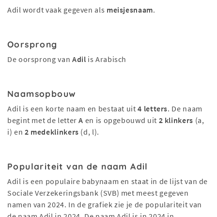
Adil wordt vaak gegeven als
meisjesnaam
.
Oorsprong
De oorsprong van
Adil
is Arabisch
Naamsopbouw
Adil is een korte naam en bestaat uit
4 letters
. De naam
begint met de letter
A
en is opgebouwd uit
2 klinkers
(a,
i) en
2 medeklinkers
(d, l).
Populariteit van de naam Adil
Adil is een populaire babynaam en staat in de lijst van de
Sociale Verzekeringsbank (SVB) met meest gegeven
namen van 2024. In de grafiek zie je de populariteit van
de naam Adil in 2024. De naam Adil is in 2024 in