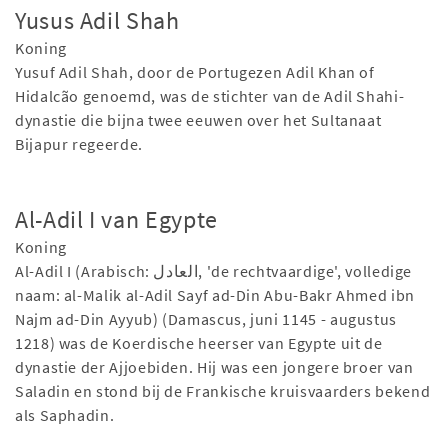
Yusus Adil Shah
Koning
Yusuf Adil Shah, door de Portugezen Adil Khan of
Hidalcão genoemd, was de stichter van de Adil Shahi-
dynastie die bijna twee eeuwen over het Sultanaat
Bijapur regeerde.
Al-Adil I van Egypte
Koning
Al-Adil I (Arabisch: العادل, 'de rechtvaardige', volledige
naam: al-Malik al-Adil Sayf ad-Din Abu-Bakr Ahmed ibn
Najm ad-Din Ayyub) (Damascus, juni 1145 - augustus
1218) was de Koerdische heerser van Egypte uit de
dynastie der Ajjoebiden. Hij was een jongere broer van
Saladin en stond bij de Frankische kruisvaarders bekend
als Saphadin.