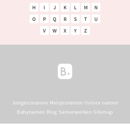
H
I
J
K
L
M
N
O
P
Q
R
S
T
U
V
W
X
Y
Z
Jongensnamen
Meisjesnamen
Unisex namen
Babynamen Blog
Samenwerken
Sitemap