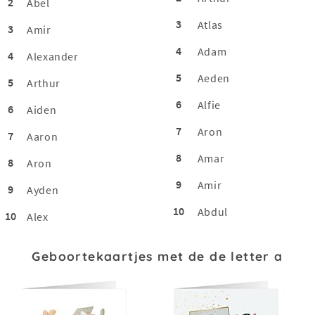
2
Abel
3
Atlas
3
Amir
4
Adam
4
Alexander
5
Aeden
5
Arthur
6
Alfie
6
Aiden
7
Aron
7
Aaron
8
Amar
8
Aron
9
Amir
9
Ayden
10
Abdul
10
Alex
Geboortekaartjes met de de letter a