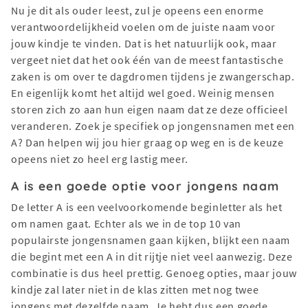
Nu je dit als ouder leest, zul je opeens een enorme
verantwoordelijkheid voelen om de juiste naam voor
jouw kindje te vinden. Dat is het natuurlijk ook, maar
vergeet niet dat het ook één van de meest fantastische
zaken is om over te dagdromen tijdens je zwangerschap.
En eigenlijk komt het altijd wel goed. Weinig mensen
storen zich zo aan hun eigen naam dat ze deze officieel
veranderen. Zoek je specifiek op jongensnamen met een
A? Dan helpen wij jou hier graag op weg en is de keuze
opeens niet zo heel erg lastig meer.
A is een goede optie voor jongens naam
De letter A is een veelvoorkomende beginletter als het
om namen gaat. Echter als we in de top 10 van
populairste jongensnamen gaan kijken, blijkt een naam
die begint met een A in dit rijtje niet veel aanwezig. Deze
combinatie is dus heel prettig. Genoeg opties, maar jouw
kindje zal later niet in de klas zitten met nog twee
jongens met dezelfde naam. Je hebt dus een goede