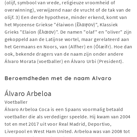
(olijf, symbool van vrede, religieuze vroomheid of
overwinning), verwijzend naar de vrucht of de tak van de
olijf. 3) Een derde hypothese, minder erkend, komt van
het Myceense Griekse "élaiwon (ἔλαιϝον)", Klassiek
Grieks "Elaion (ἔλαιον)". De namen "olaf" en "oliver" zijn
gekoppeld aan de Latijnse wortel, maar gerelateerd aan
het Germaans en Noors, van (Alfher) en (Ólæifr). Hoe dan
ook, bekende dragers van de naam zijn onder andere
Álvaro Morata (voetballer) en Álvaro Urbi (President).
Beroemdheden met de naam Alvaro
Álvaro Arbeloa
Voetballer
Álvaro Arbeloa Coca is een Spaans voormalig betaald
voetballer die als verdediger speelde. Hij kwam van 2004
tot en met 2017 uit voor Real Madrid, Deportivo,
Liverpool en West Ham United. Arbeloa was van 2008 tot