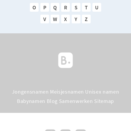
O
P
Q
R
S
T
U
V
W
X
Y
Z
Jongensnamen
Meisjesnamen
Unisex namen
Babynamen Blog
Samenwerken
Sitemap