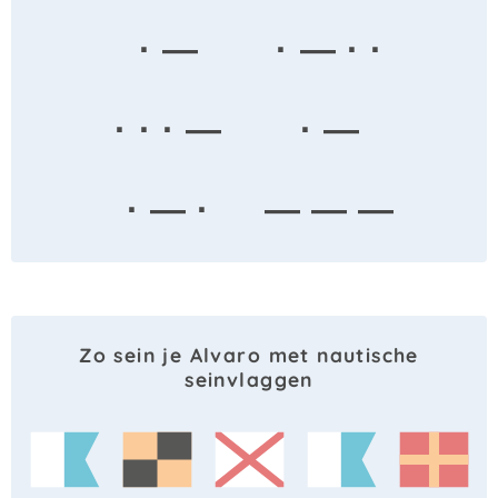
· —
· — · ·
· · · —
· —
· — ·
— — —
Zo sein je Alvaro met nautische
seinvlaggen