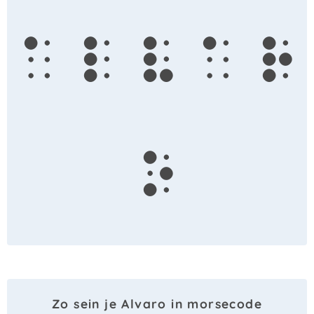
a
l
v
a
r
o
Zo sein je Alvaro in morsecode