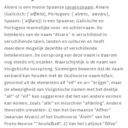
Alvaro is een mooie Spaanse
jongensnaam
. Álvaro
(Galicisch: [ˈalβɐɾʊ], Portugees: [ˈalvɐɾu, ˈawvaɾu],
Spaans: [ˈalβaɾo]) is een Spaanse, Galicische en
Portugese mannelijke voor- en achternaam. De
betekenis van de naam “Alvaro” is verschillend in
verschillende talen, landen en culturen en heeft
meerdere mogelijk dezelfde of verschillende
betekenissen. De oorsprong van deze naam is daarom
nog steeds vrij onzeker. Waarschijnlijk is de naam van
Visigotische oorsprong. Sommigen beweren dat de naam
verband kan houden met de Oudnoorse naam Alfarr,
gevormd uit de elementen alf "elf" en arr "krijger", maar
de afwezigheid van Visigotische namen met het deeltje
"alf" of "elf" kan suggereren dat het van andere vormen
kan komen, zoals "alle" en misschien "afdeling". Andere
theorieën omvatten: 1) Van het Germaanse "Alfher"
(waarvan Alvaro) of het Oudnoorse "Áleifr" van het
Proto-Noorse "*AnulaiƀaR", 2) Van het Latijnse "ŏlīva"