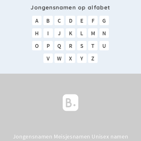
Jongensnamen op alfabet
A
B
C
D
E
F
G
H
I
J
K
L
M
N
O
P
Q
R
S
T
U
V
W
X
Y
Z
Jongensnamen
Meisjesnamen
Unisex namen