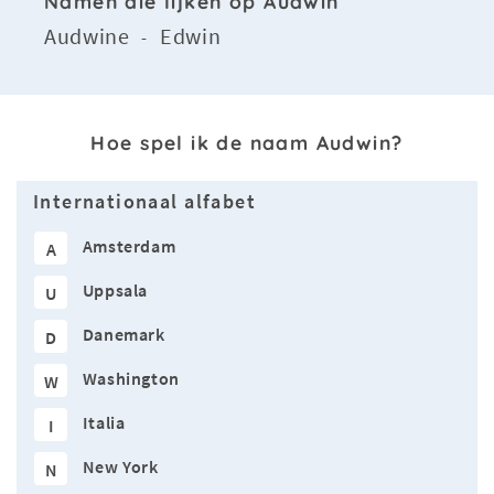
Namen die lijken op Audwin
Audwine
Edwin
-
Hoe spel ik de naam Audwin?
Internationaal alfabet
Amsterdam
A
Uppsala
U
Danemark
D
Washington
W
Italia
I
New York
N