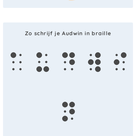
Zo schrijf je Audwin in braille
a
u
d
w
i
n