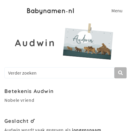
Menu
Audwin
Betekenis Audwin
Nobele vriend
Geslacht
Audwin wordt vaak gegeven als
jongensnaam
.