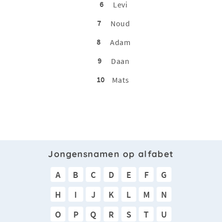
6
Levi
7
Noud
8
Adam
9
Daan
10
Mats
Jongensnamen op alfabet
A
B
C
D
E
F
G
H
I
J
K
L
M
N
O
P
Q
R
S
T
U