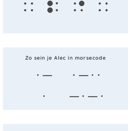
a
l
e
c
Zo sein je Alec in morsecode
· —
· — · ·
·
— · — ·