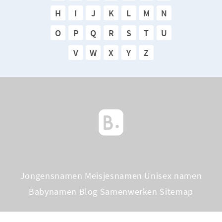
H
I
J
K
L
M
N
O
P
Q
R
S
T
U
V
W
X
Y
Z
Jongensnamen
Meisjesnamen
Unisex namen
Babynamen Blog
Samenwerken
Sitemap