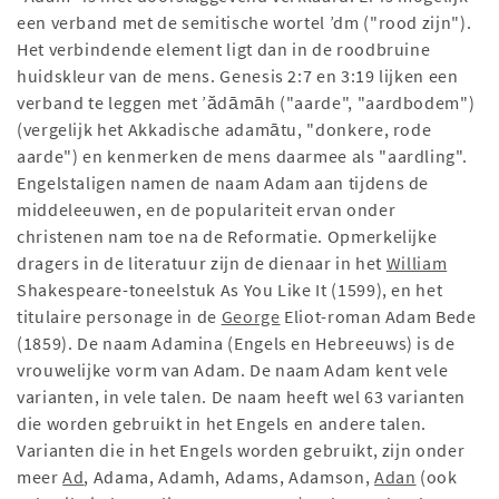
een verband met de semitische wortel ’dm ("rood zijn").
Het verbindende element ligt dan in de roodbruine
huidskleur van de mens. Genesis 2:7 en 3:19 lijken een
verband te leggen met ’ădāmāh ("aarde", "aardbodem")
(vergelijk het Akkadische adamātu, "donkere, rode
aarde") en kenmerken de mens daarmee als "aardling".
Engelstaligen namen de naam Adam aan tijdens de
middeleeuwen, en de populariteit ervan onder
christenen nam toe na de Reformatie. Opmerkelijke
dragers in de literatuur zijn de dienaar in het
William
Shakespeare-toneelstuk As You Like It (1599), en het
titulaire personage in de
George
Eliot-roman Adam Bede
(1859). De naam Adamina (Engels en Hebreeuws) is de
vrouwelijke vorm van Adam. De naam Adam kent vele
varianten, in vele talen. De naam heeft wel 63 varianten
die worden gebruikt in het Engels en andere talen.
Varianten die in het Engels worden gebruikt, zijn onder
meer
Ad
, Adama, Adamh, Adams, Adamson,
Adan
(ook