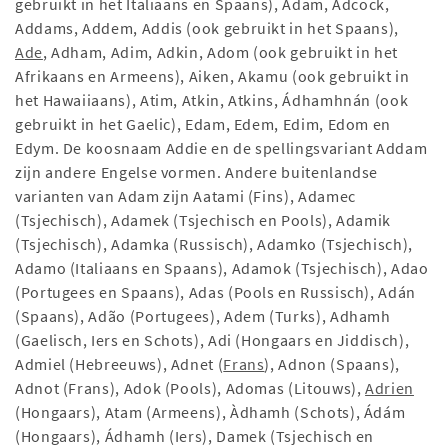
gebruikt in het Italiaans en Spaans), Adam, Adcock,
Addams, Addem, Addis (ook gebruikt in het Spaans),
Ade
, Adham, Adim, Adkin, Adom (ook gebruikt in het
Afrikaans en Armeens), Aiken, Akamu (ook gebruikt in
het Hawaiiaans), Atim, Atkin, Atkins, Ádhamhnán (ook
gebruikt in het Gaelic), Edam, Edem, Edim, Edom en
Edym. De koosnaam Addie en de spellingsvariant Addam
zijn andere Engelse vormen. Andere buitenlandse
varianten van Adam zijn Aatami (Fins), Adamec
(Tsjechisch), Adamek (Tsjechisch en Pools), Adamik
(Tsjechisch), Adamka (Russisch), Adamko (Tsjechisch),
Adamo (Italiaans en Spaans), Adamok (Tsjechisch), Adao
(Portugees en Spaans), Adas (Pools en Russisch), Adán
(Spaans), Adão (Portugees), Adem (Turks), Adhamh
(Gaelisch, Iers en Schots), Adi (Hongaars en Jiddisch),
Admiel (Hebreeuws), Adnet (
Frans
), Adnon (Spaans),
Adnot (Frans), Adok (Pools), Adomas (Litouws),
Adrien
(Hongaars), Atam (Armeens), Àdhamh (Schots), Ádám
(Hongaars), Ádhamh (Iers), Damek (Tsjechisch en