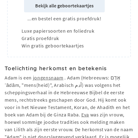
Bekijk alle geboortekaartjes
...en bestel een gratis proefdruk!
Luxe papiersoorten en foliedruk
Gratis proefdruk
Win gratis geboortekaartjes
Toelichting herkomst en betekenis
Adam is een
jongensnaam
. Adam (Hebreeuws: אָדָם
’ādām, "mens(heid)", Arabisch آدم) was volgens het
scheppingsverhaal in de Hebreeuwse Bijbel de eerste
mens, rechtstreeks geschapen door God. Hij komt ook
voor in het Nieuwe Testament, Koran, de Ahadith en het
boek van Adam bij de Ginza Raba.
Eva
was zijn vrouw,
hoewel sommige joodse tradities ook melding maken
van Lilith als zijn eerste vrouw. De herkomst van de naam
"Adam" is niet doorslaggevend verklaard. Er is mogelijk