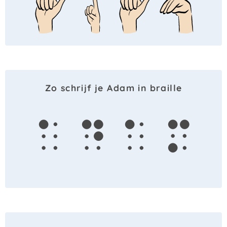
Zo schrijf je Adam in braille
a
d
a
m