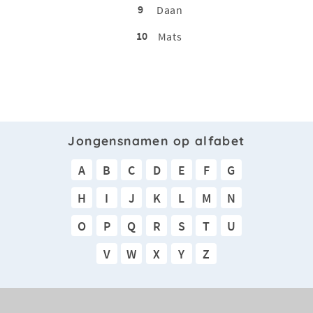
9
Daan
10
Mats
Jongensnamen op alfabet
A
B
C
D
E
F
G
H
I
J
K
L
M
N
O
P
Q
R
S
T
U
V
W
X
Y
Z