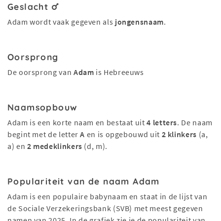
Geslacht
Adam wordt vaak gegeven als
jongensnaam
.
Oorsprong
De oorsprong van
Adam
is Hebreeuws
Naamsopbouw
Adam is een korte naam en bestaat uit
4 letters
. De naam
begint met de letter
A
en is opgebouwd uit
2 klinkers
(a,
a) en
2 medeklinkers
(d, m).
Populariteit van de naam Adam
Adam is een populaire babynaam en staat in de lijst van
de Sociale Verzekeringsbank (SVB) met meest gegeven
namen van 2025. In de grafiek zie je de populariteit van