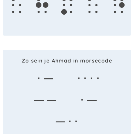
a
h
m
a
d
Zo sein je Ahmad in morsecode
· —
· · · ·
— —
· —
— · ·