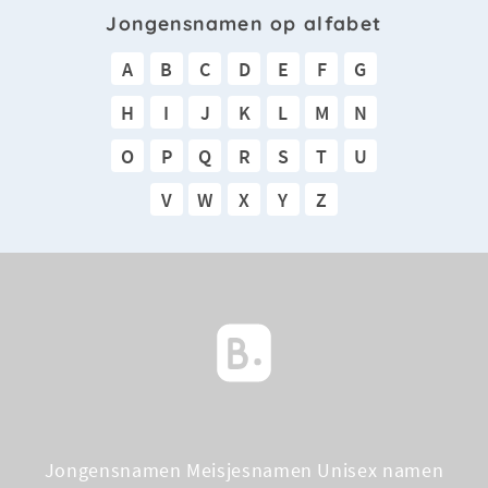
Jongensnamen op alfabet
A
B
C
D
E
F
G
H
I
J
K
L
M
N
O
P
Q
R
S
T
U
V
W
X
Y
Z
Jongensnamen
Meisjesnamen
Unisex namen