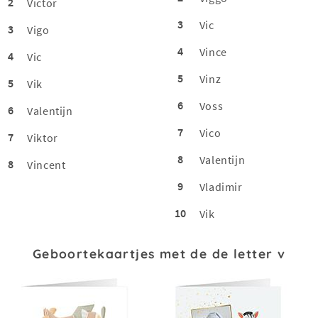
2
Victor
3
Vic
3
Vigo
4
Vince
4
Vic
5
Vinz
5
Vik
6
Voss
6
Valentijn
7
Vico
7
Viktor
8
Valentijn
8
Vincent
9
Vladimir
10
Vik
Geboortekaartjes met de de letter v