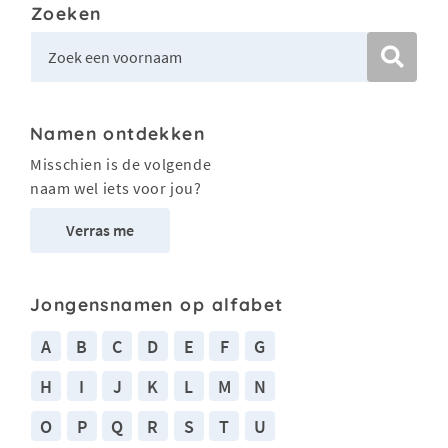
Zoeken
Namen ontdekken
Misschien is de volgende
naam wel iets voor jou?
Verras me
Jongensnamen op alfabet
A
B
C
D
E
F
G
H
I
J
K
L
M
N
O
P
Q
R
S
T
U