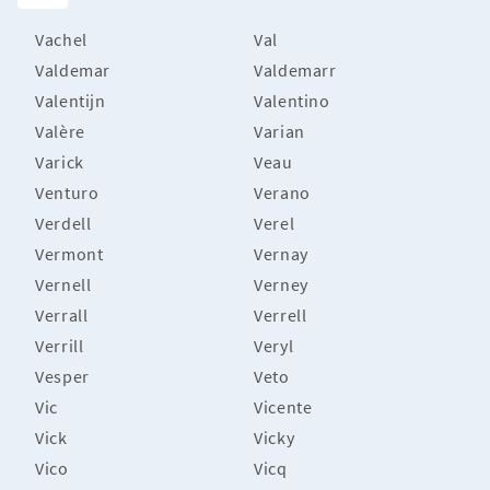
Vachel
Val
Valdemar
Valdemarr
Valentijn
Valentino
Valère
Varian
Varick
Veau
Venturo
Verano
Verdell
Verel
Vermont
Vernay
Vernell
Verney
Verrall
Verrell
Verrill
Veryl
Vesper
Veto
Vic
Vicente
Vick
Vicky
Vico
Vicq