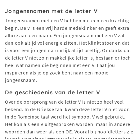
Jongensnamen met de letter V
Jongensnamen met een V hebben meteen een krachtig
begin. De V is een vrij harde medeklinker en geeft extra
allure aan een naam. Een jongensnaam met een V zal
dan ook altijd vol energie zitten. Het klinkt stoer en dat
is voor een jongen natuurlijk altijd prettig. Ondanks dat
de letter V niet zo’n makkelijke letter is, bestaan er toch
heel wat namen die beginnen met een V. Laat jou
inspireren als je op zoek bent naar een mooie
jongensnaam.
De geschiedenis van de letter V
Over de oorsprong van de letter V is niet zo heel veel
bekend. In de Griekse taal kwam deze letter V niet voor.
In de Romeinse taal werd het symbool V wel gebruikt.
Het kon als een V uitgesproken worden, maar in andere
woorden dan weer als een OE. Vooral bij hoofdletters zie
je vaak Romeinse letters V die je als OE moet uitspreken