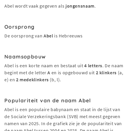
Abel wordt vaak gegeven als
jongensnaam
.
Oorsprong
De oorsprong van
Abel
is Hebreeuws
Naamsopbouw
Abel is een korte naam en bestaat uit
4 letters
. De naam
begint met de letter
A
en is opgebouwd uit
2 klinkers
(a,
e) en
2 medeklinkers
(b, l).
Populariteit van de naam Abel
Abel is een populaire babynaam en staat in de lijst van
de Sociale Verzekeringsbank (SVB) met meest gegeven
namen van 2025. In de grafiek zie je de populariteit van
de naam Abel tussen 2004 en 2025. De naam Abel is