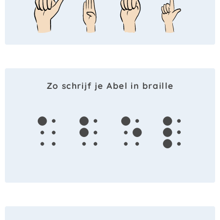
Zo schrijf je Abel in braille
a
b
e
l