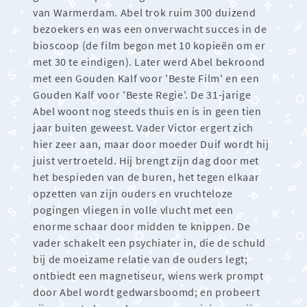
van Warmerdam. Abel trok ruim 300 duizend
bezoekers en was een onverwacht succes in de
bioscoop (de film begon met 10 kopieën om er
met 30 te eindigen). Later werd Abel bekroond
met een Gouden Kalf voor 'Beste Film' en een
Gouden Kalf voor 'Beste Regie'. De 31-jarige
Abel woont nog steeds thuis en is in geen tien
jaar buiten geweest. Vader Victor ergert zich
hier zeer aan, maar door moeder Duif wordt hij
juist vertroeteld. Hij brengt zijn dag door met
het bespieden van de buren, het tegen elkaar
opzetten van zijn ouders en vruchteloze
pogingen vliegen in volle vlucht met een
enorme schaar door midden te knippen. De
vader schakelt een psychiater in, die de schuld
bij de moeizame relatie van de ouders legt;
ontbiedt een magnetiseur, wiens werk prompt
door Abel wordt gedwarsboomd; en probeert