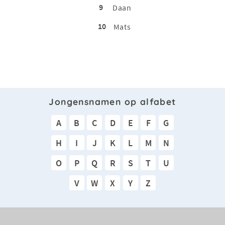
9
Daan
10
Mats
Jongensnamen op alfabet
A
B
C
D
E
F
G
H
I
J
K
L
M
N
O
P
Q
R
S
T
U
V
W
X
Y
Z