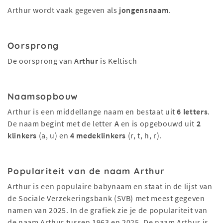
Arthur wordt vaak gegeven als
jongensnaam
.
Oorsprong
De oorsprong van
Arthur
is Keltisch
Naamsopbouw
Arthur is een middellange naam en bestaat uit
6 letters
.
De naam begint met de letter
A
en is opgebouwd uit
2
klinkers
(a, u) en
4 medeklinkers
(r, t, h, r).
Populariteit van de naam Arthur
Arthur is een populaire babynaam en staat in de lijst van
de Sociale Verzekeringsbank (SVB) met meest gegeven
namen van 2025. In de grafiek zie je de populariteit van
de naam Arthur tussen 1963 en 2025. De naam Arthur is