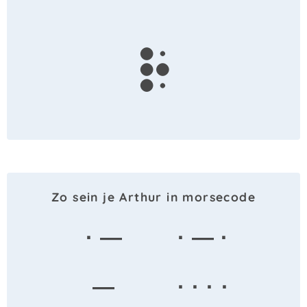
r
Zo sein je Arthur in morsecode
· —
· — ·
—
· · · ·