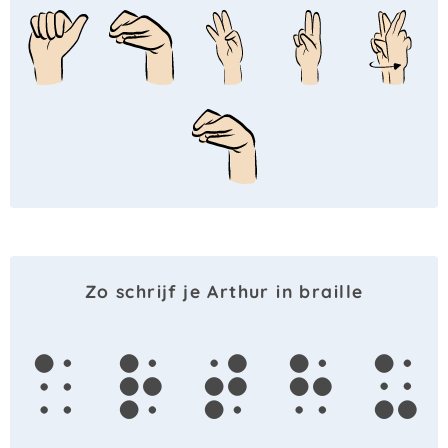
Zo schrijf je Arthur in braille
a
r
t
h
u