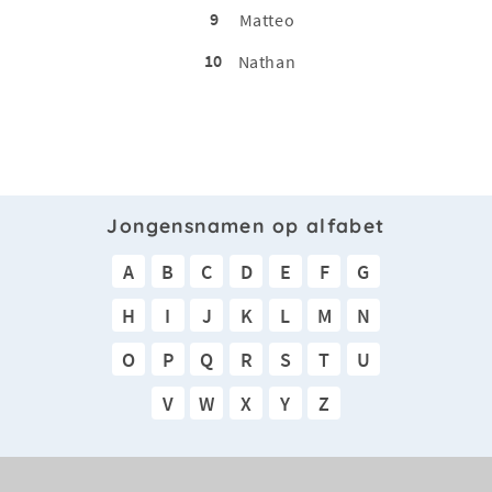
9
Matteo
10
Nathan
Jongensnamen op alfabet
A
B
C
D
E
F
G
H
I
J
K
L
M
N
O
P
Q
R
S
T
U
V
W
X
Y
Z