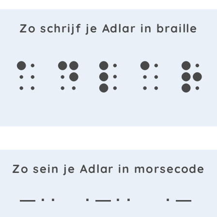
Zo schrijf je Adlar in braille
a
d
l
a
r
Zo sein je Adlar in morsecode
— · ·
· — · ·
· —