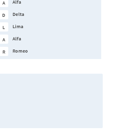
Alfa
A
Delta
D
Lima
L
Alfa
A
Romeo
R
.