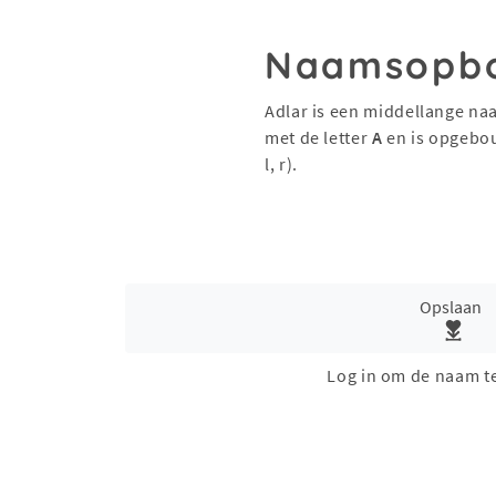
Naamsopb
Adlar is een middellange na
met de letter
A
en is opgebo
l, r).
Opslaan
Log in om de naam t