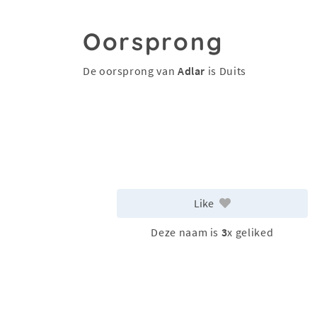
Oorsprong
De oorsprong van
Adlar
is Duits
Like
Deze naam is
3
x geliked