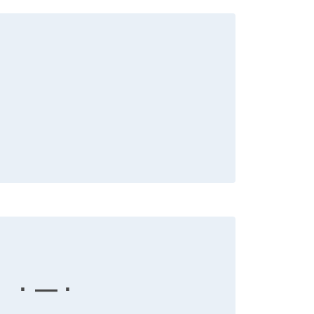
· — ·