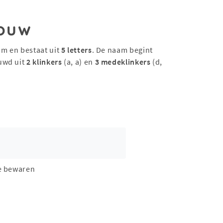
ouw
am en bestaat uit
5 letters
. De naam begint
uwd uit
2 klinkers
(a, a) en
3 medeklinkers
(d,
e bewaren