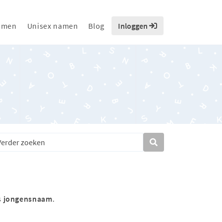
amen
Unisex namen
Blog
Inloggen
s
jongensnaam
.