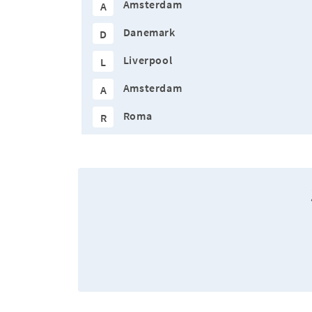
Amsterdam
A
Danemark
D
Liverpool
L
Amsterdam
A
Roma
R