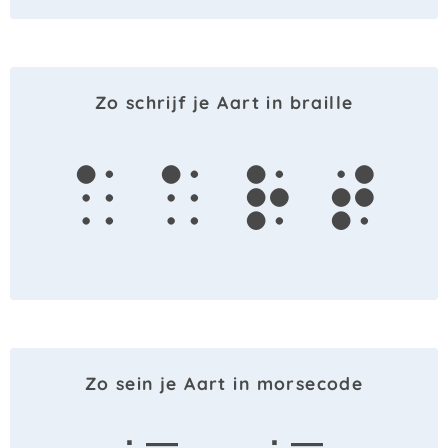
Zo schrijf je Aart in braille
a
a
r
t
Zo sein je Aart in morsecode
· —
· —