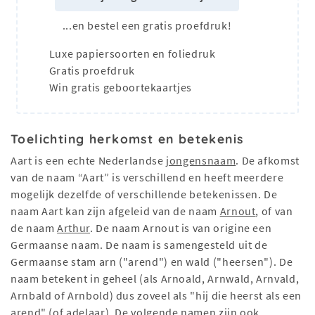
...en bestel een gratis proefdruk!
Luxe papiersoorten en foliedruk
Gratis proefdruk
Win gratis geboortekaartjes
Toelichting herkomst en betekenis
Aart is een echte Nederlandse
jongensnaam
. De afkomst
van de naam “Aart” is verschillend en heeft meerdere
mogelijk dezelfde of verschillende betekenissen. De
naam Aart kan zijn afgeleid van de naam
Arnout
, of van
de naam
Arthur
. De naam Arnout is van origine een
Germaanse naam. De naam is samengesteld uit de
Germaanse stam arn ("arend") en wald ("heersen"). De
naam betekent in geheel (als Arnoald, Arnwald, Arnvald,
Arnbald of Arnbold) dus zoveel als "hij die heerst als een
arend" (of adelaar). De volgende namen zijn ook