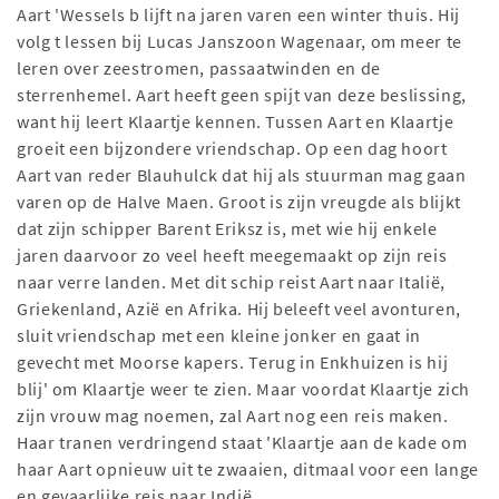
Aart 'Wessels b lijft na jaren varen een winter thuis. Hij
volg t lessen bij Lucas Janszoon Wagenaar, om meer te
leren over zeestromen, passaatwinden en de
sterrenhemel. Aart heeft geen spijt van deze beslissing,
want hij leert Klaartje kennen. Tussen Aart en Klaartje
groeit een bijzondere vriendschap. Op een dag hoort
Aart van reder Blauhulck dat hij als stuurman mag gaan
varen op de Halve Maen. Groot is zijn vreugde als blijkt
dat zijn schipper Barent Eriksz is, met wie hij enkele
jaren daarvoor zo veel heeft meegemaakt op zijn reis
naar verre landen. Met dit schip reist Aart naar Italië,
Griekenland, Azië en Afrika. Hij beleeft veel avonturen,
sluit vriendschap met een kleine jonker en gaat in
gevecht met Moorse kapers. Terug in Enkhuizen is hij
blij' om Klaartje weer te zien. Maar voordat Klaartje zich
zijn vrouw mag noemen, zal Aart nog een reis maken.
Haar tranen verdringend staat 'Klaartje aan de kade om
haar Aart opnieuw uit te zwaaien, ditmaal voor een lange
en gevaarlijke reis naar Indië,...