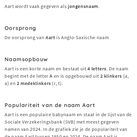
Aart wordt vaak gegeven als
jongensnaam
.
Oorsprong
De oorsprong van
Aart
is Anglo-Saxische naam
Naamsopbouw
Aart is een korte naam en bestaat uit
4 letters
. De naam
begint met de letter
A
en is opgebouwd uit
2 klinkers
(a,
a) en
2 medeklinkers
(r, t).
Populariteit van de naam Aart
Aart is een populaire babynaam en staat in de lijst van de
Sociale Verzekeringsbank (SVB) met meest gegeven
namen van 2024. In de grafiek zie je de populariteit van
de naam Aart tussen 1950 en 2024. De naam Aart is