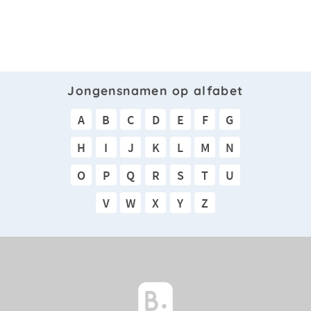
Jongensnamen op alfabet
A
B
C
D
E
F
G
H
I
J
K
L
M
N
O
P
Q
R
S
T
U
V
W
X
Y
Z