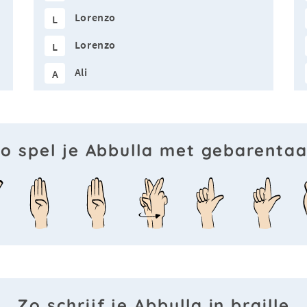
Lorenzo
L
Lorenzo
L
Ali
A
o spel je Abbulla met gebarentaa
Zo schrijf je Abbulla in braille