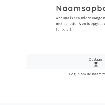
Naamsopb
Abbulla is een middellange 
met de letter
A
en is opgebo
(b, b, l, l).
Opslaan
Log in om de naam t