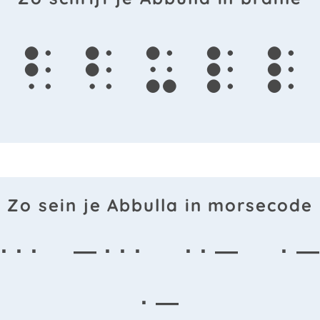
b
b
u
l
l
Zo sein je Abbulla in morsecode
 · ·
— · · ·
· · —
· —
· —