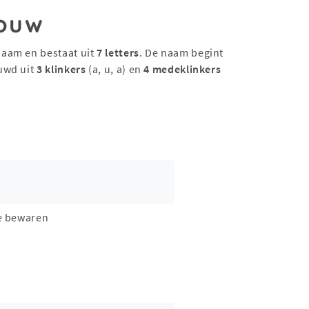
ouw
naam en bestaat uit
7 letters
. De naam begint
uwd uit
3 klinkers
(a, u, a) en
4 medeklinkers
e bewaren