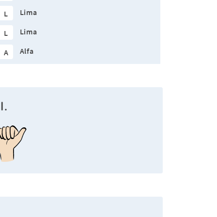
Lima
L
Lima
L
Alfa
A
l.