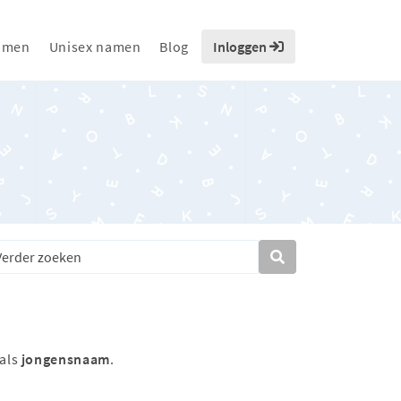
amen
Unisex namen
Blog
Inloggen
 als
jongensnaam
.