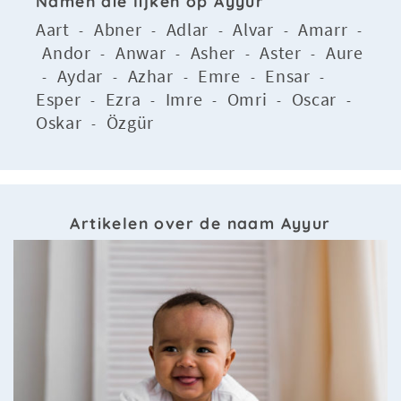
Namen die lijken op Ayyur
Aart
Abner
Adlar
Alvar
Amarr
-
-
-
-
-
Andor
Anwar
Asher
Aster
Aure
-
-
-
-
Aydar
Azhar
Emre
Ensar
-
-
-
-
-
Esper
Ezra
Imre
Omri
Oscar
-
-
-
-
-
Oskar
Özgür
-
Artikelen over de naam Ayyur