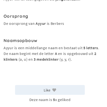
Oorsprong
De oorsprong van
Ayyur
is Berbers
Naamsopbouw
Ayyur is een middellange naam en bestaat uit
5 letters
.
De naam begint met de letter
A
en is opgebouwd uit
2
klinkers
(a, u) en
3 medeklinker
(y, y, r).
Like
Deze naam is
5
x geliked