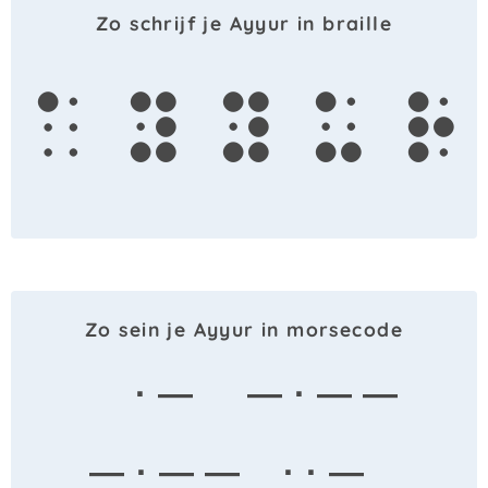
Zo schrijf je Ayyur in braille
a
y
y
u
r
Zo sein je Ayyur in morsecode
· —
— · — —
— · — —
· · —