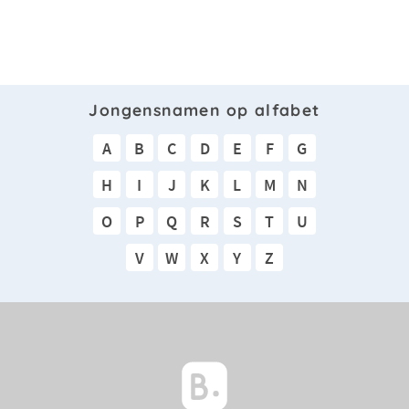
Jongensnamen op alfabet
A
B
C
D
E
F
G
H
I
J
K
L
M
N
O
P
Q
R
S
T
U
V
W
X
Y
Z