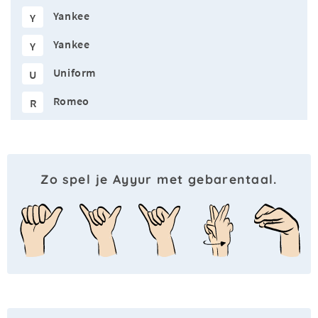
Yankee
Y
Yankee
Y
Uniform
U
Romeo
R
Zo spel je Ayyur met gebarentaal.