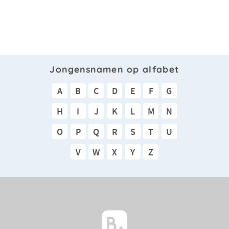
Jongensnamen op alfabet
A
B
C
D
E
F
G
H
I
J
K
L
M
N
O
P
Q
R
S
T
U
V
W
X
Y
Z