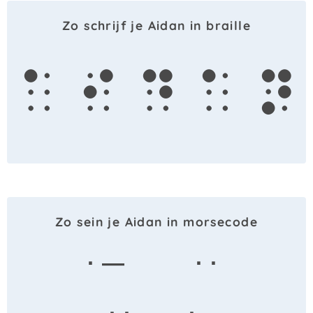
Zo schrijf je Aidan in braille
a
i
d
a
n
Zo sein je Aidan in morsecode
· —
· ·