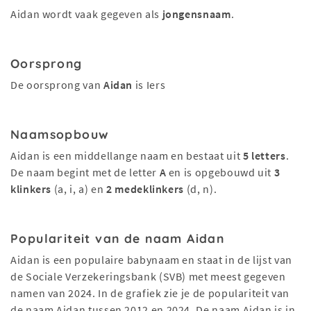
Aidan wordt vaak gegeven als
jongensnaam
.
Oorsprong
De oorsprong van
Aidan
is Iers
Naamsopbouw
Aidan is een middellange naam en bestaat uit
5 letters
.
De naam begint met de letter
A
en is opgebouwd uit
3
klinkers
(a, i, a) en
2 medeklinkers
(d, n).
Populariteit van de naam Aidan
Aidan is een populaire babynaam en staat in de lijst van
de Sociale Verzekeringsbank (SVB) met meest gegeven
namen van 2024. In de grafiek zie je de populariteit van
de naam Aidan tussen 2012 en 2024. De naam Aidan is in