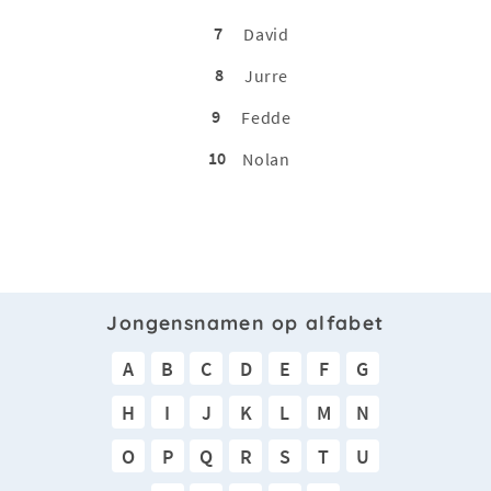
7
David
8
Jurre
9
Fedde
10
Nolan
Jongensnamen op alfabet
A
B
C
D
E
F
G
H
I
J
K
L
M
N
O
P
Q
R
S
T
U