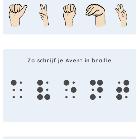
Zo schrijf je Avent in braille
a
v
e
n
t