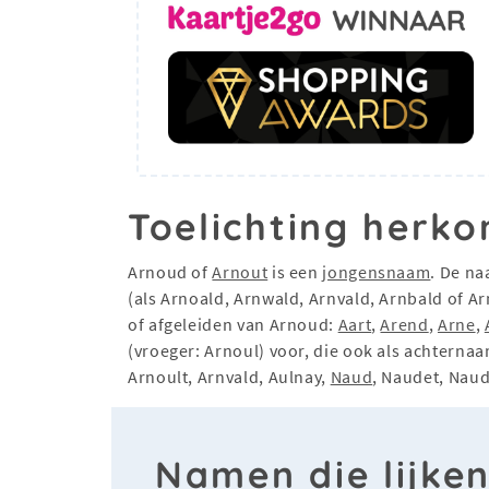
Toelichting herko
Arnoud of
Arnout
is een
jongensnaam
. De na
(als Arnoald, Arnwald, Arnvald, Arnbald of Ar
of afgeleiden van Arnoud:
Aart
,
Arend
,
Arne
,
(vroeger: Arnoul) voor, die ook als achterna
Arnoult, Arnvald, Aulnay,
Naud
, Naudet, Naud
Namen die lijke