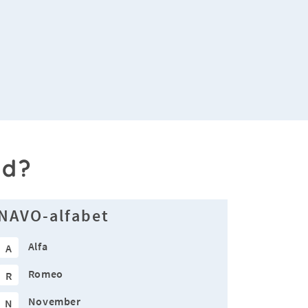
ud?
NAVO-alfabet
Alfa
A
Romeo
R
November
N