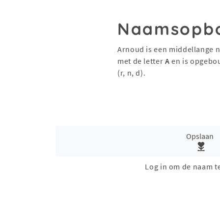
Naamsopb
Arnoud is een middellange n
met de letter
A
en is opgebo
(r, n, d).
Opslaan
Log in om de naam t