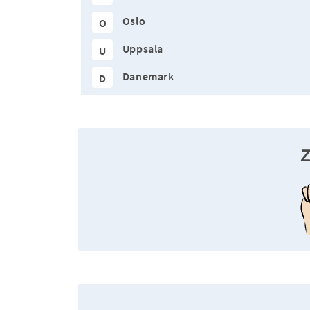
Oslo
O
Uppsala
U
Danemark
D
Z