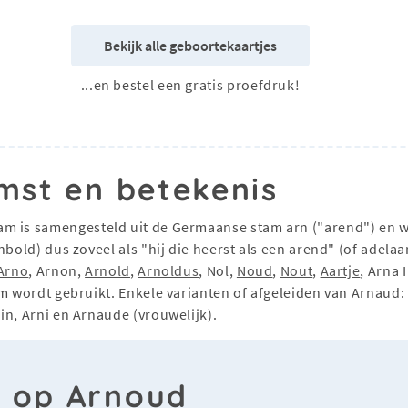
Bekijk alle geboortekaartjes
...en bestel een gratis proefdruk!
mst en betekenis
am is samengesteld uit de Germaanse stam arn ("arend") en w
nbold) dus zoveel als "hij die heerst als een arend" (of adela
Arno
, Arnon,
Arnold
,
Arnoldus
, Nol,
Noud
,
Nout
,
Aartje
, Arna
am wordt gebruikt. Enkele varianten of afgeleiden van Arnaud:
in, Arni en Arnaude (vrouwelijk).
n op Arnoud