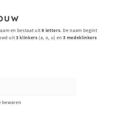
ouw
aam en bestaat uit
6 letters
. De naam begint
uwd uit
3 klinkers
(a, o, u) en
3 medeklinkers
e bewaren