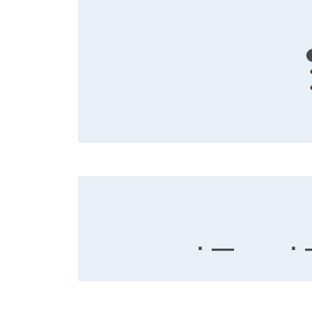
· —
· 