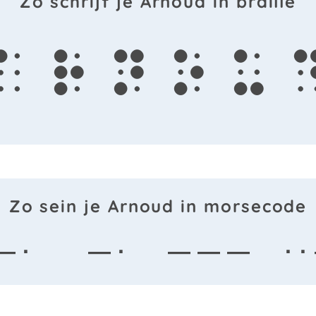
Zo schrijf je Arnoud in braille
a
r
n
o
u
Zo sein je Arnoud in morsecode
— ·
— ·
— — —
· 