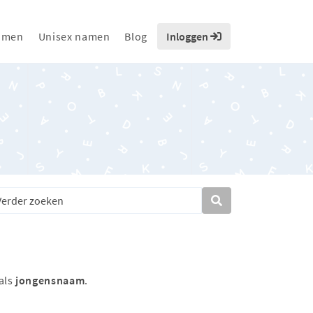
amen
Unisex namen
Blog
Inloggen
als
jongensnaam
.