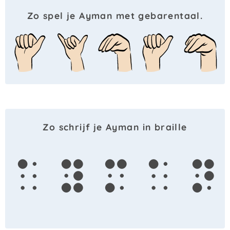
Zo spel je Ayman met gebarentaal.
Zo schrijf je Ayman in braille
a
y
m
a
n