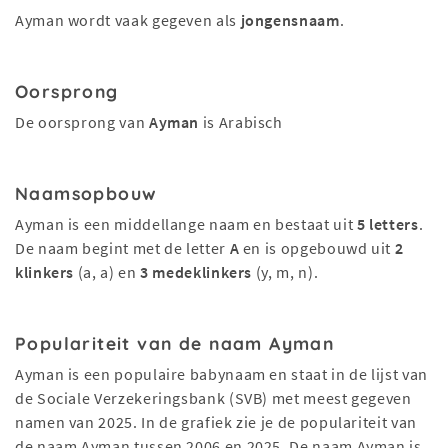
Ayman wordt vaak gegeven als
jongensnaam
.
Oorsprong
De oorsprong van
Ayman
is Arabisch
Naamsopbouw
Ayman is een middellange naam en bestaat uit
5 letters
.
De naam begint met de letter
A
en is opgebouwd uit
2
klinkers
(a, a) en
3 medeklinkers
(y, m, n).
Populariteit van de naam Ayman
Ayman is een populaire babynaam en staat in de lijst van
de Sociale Verzekeringsbank (SVB) met meest gegeven
namen van 2025. In de grafiek zie je de populariteit van
de naam Ayman tussen 2006 en 2025. De naam Ayman is