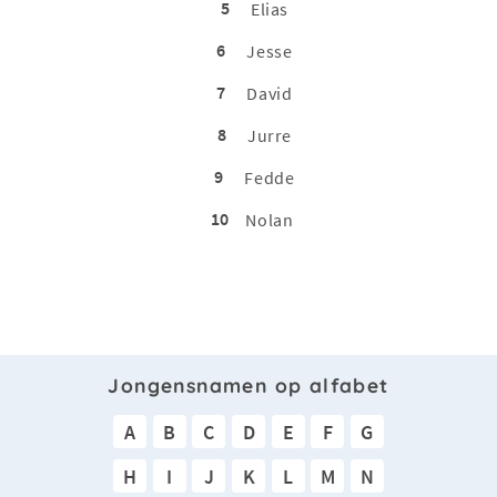
5
Elias
6
Jesse
7
David
8
Jurre
9
Fedde
10
Nolan
Jongensnamen op alfabet
A
B
C
D
E
F
G
H
I
J
K
L
M
N