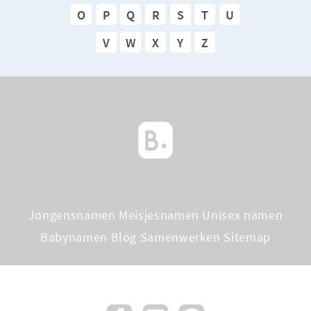
O
P
Q
R
S
T
U
V
W
X
Y
Z
Jongensnamen
Meisjesnamen
Unisex namen
Babynamen Blog
Samenwerken
Sitemap