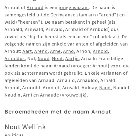
Arnout of
Arnoud
is een
jongensnaam
. De naam is
samengesteld uit de Germaanse stam arn ("arend") en
wald ("heersen"). De naam betekent in geheel (als
Arnoald, Arnwald, Arnvald, Arnbald of Arnbold) dus
zoveel als "hij die heerst als een arend" (of adelaar). De
volgende namen zijn enkele varianten of afgeleiden van
Arnout:
Aart
,
Arend
,
Arne
,
Arno
, Arnon,
Arnold
,
Arnoldus
, Nol,
Noud
,
Nout
,
Aartje
, Arna In Franstalige
landen komt de naam Arnaud (vroeger: Arnoul) voor, die
ook als achternaam wordt gebruikt. Enkele varianten of
afgeleiden van Arnaud: Arnauld, Arnauldo, Arnald,
Arnoul, Arnould, Arnoult, Arnvald, Aulnay,
Naud
, Naudet,
Naudin, Arni en Arnaude (vrouwelijk).
Beroemdheden met de naam Arnout
Nout Wellink
Politicus