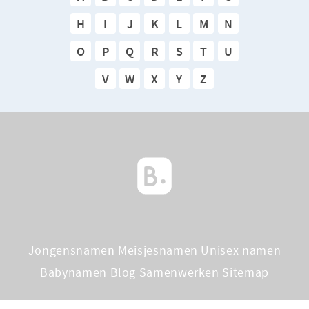
H
I
J
K
L
M
N
O
P
Q
R
S
T
U
V
W
X
Y
Z
Jongensnamen
Meisjesnamen
Unisex namen
Babynamen Blog
Samenwerken
Sitemap