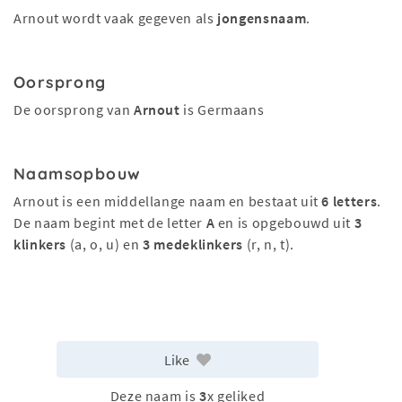
Arnout wordt vaak gegeven als
jongensnaam
.
Oorsprong
De oorsprong van
Arnout
is Germaans
Naamsopbouw
Arnout is een middellange naam en bestaat uit
6 letters
.
De naam begint met de letter
A
en is opgebouwd uit
3
klinkers
(a, o, u) en
3 medeklinkers
(r, n, t).
Like
Deze naam is
3
x geliked