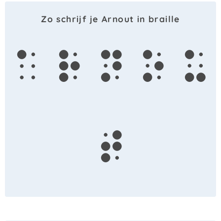
Zo schrijf je Arnout in braille
a
r
n
o
u
t