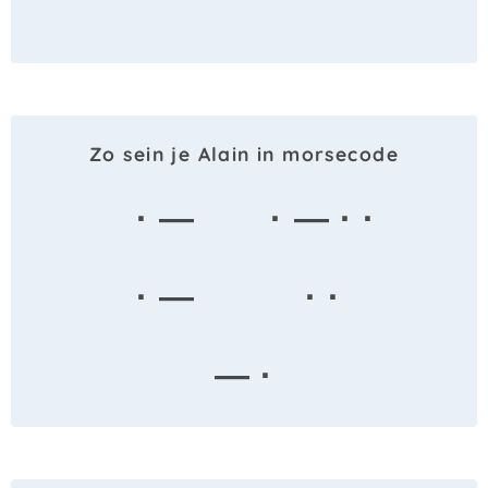
Zo sein je Alain in morsecode
· —
· — · ·
· —
· ·
— ·