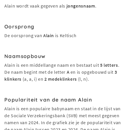
Alain wordt vaak gegeven als
jongensnaam
.
Oorsprong
De oorsprong van
Alain
is Keltisch
Naamsopbouw
Alain is een middellange naam en bestaat uit
5 letters
.
De naam begint met de letter
A
en is opgebouwd uit
3
klinkers
(a, a, i) en
2 medeklinkers
(l, n).
Populariteit van de naam Alain
Alain is een populaire babynaam en staat in de lijst van
de Sociale Verzekeringsbank (SVB) met meest gegeven
namen van 2024. In de grafiek zie je de populariteit van
de naam Alain tussen 2023 en 2024. De naam Alain is