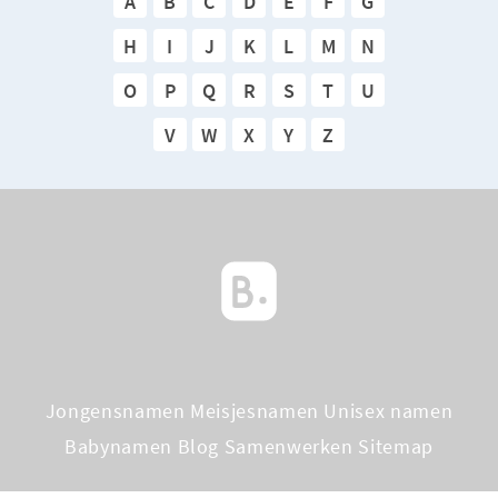
A
B
C
D
E
F
G
H
I
J
K
L
M
N
O
P
Q
R
S
T
U
V
W
X
Y
Z
Jongensnamen
Meisjesnamen
Unisex namen
Babynamen Blog
Samenwerken
Sitemap