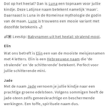
Dol op het heelal? Dan is
Luna
een topnaam voor jullie
kindje. Deze Latijnse naam betekent namelijk ‘maan’.
Daarnaast is Luna in de Romeinse mythologie de godin
van de maan.
Lune
is trouwens een mooie variant met
dezelfde betekenis 🌙
👶🏽 Leestip:
Babynamen uit het heelal: stralend mooi
.
Elin
Wat ons betreft is
Elin
een van de mooiste meisjesnamen
met 4 letters. Elin is een
Hebreeuwse naam
die ‘de
stralende’ en ‘de schitterende’ betekent. Perfect voor
jullie schitterende mini.
Jade
Met de naam
Jade
vernoem je jullie kindje naar een
prachtige groene edelsteen. Volgens sommigen heeft de
jade-steen zelfs geneeskrachtige en beschermende
werkingen. Een toffe, spirituele naam dus.