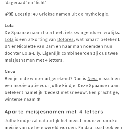
‘dageraad’ en ‘licht’.
👶🏾 Leestip:
40 Griekse namen uit de mythologie
.
Lola
De Spaanse naam Lola heeft iets swingends en vrolijks.
Lola
is een afkorting van
Dolores
, wat ‘smart’ betekent.
BN’er Nicolette van Dam en haar man noemden hun
dochter Lola-
Lily
. Eigenlijk combineerden zij dus twee
meisjesnamen met 4 letters!
Neva
Ben je in de winter uitgerekend? Dan is
Neva
misschien
een mooie optie voor jullie kindje. Deze Spaanse naam
betekent namelijk ‘bedekt met sneeuw’. Een prachtige,
winterse naam
❄️
Aparte meisjesnamen met 4 letters
Jullie kindje zal natuurlijk het meest mooie en unieke
meisje van de hele wereld worden. En daar past ook een