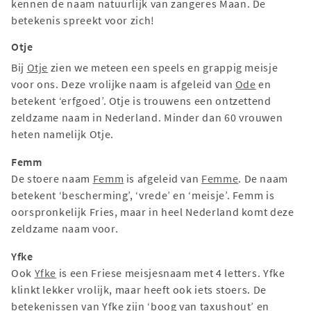
kennen de naam natuurlijk van zangeres Maan. De
betekenis spreekt voor zich!
Otje
Bij
Otje
zien we meteen een speels en grappig meisje
voor ons. Deze vrolijke naam is afgeleid van
Ode
en
betekent ‘erfgoed’. Otje is trouwens een ontzettend
zeldzame naam in Nederland. Minder dan 60 vrouwen
heten namelijk Otje.
Femm
De stoere naam
Femm
is afgeleid van
Femme
. De naam
betekent ‘bescherming’, ‘vrede’ en ‘meisje’. Femm is
oorspronkelijk Fries, maar in heel Nederland komt deze
zeldzame naam voor.
Yfke
Ook
Yfke
is een Friese meisjesnaam met 4 letters. Yfke
klinkt lekker vrolijk, maar heeft ook iets stoers. De
betekenissen van Yfke zijn ‘boog van taxushout’ en