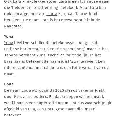
Ook
Lara
klinkt lekker stoer. Lara is een IJslandse naam
die ‘helder’ en ‘bescherming’ betekent. Maar Lara kan
ook een afgeleide van
Laura
zijn, wat ‘laurierblad’
betekent. De naam Lara is het meest populair in de
Randstad.
Yuna
Yuna
heeft verschillende betekenissen. Volgens de
Latijnse herkomst betekent de naam ‘jong’, maar in het
Japans betekent Yuna ‘zacht’ en ‘vriendelijk’. In het
Braziliaans betekent de naam juist ‘zwarte rivier’. Een
interessante naam dus!
Juna
is een toffe variant van de
naam.
Loua
De naam
Loua
wordt sinds 2020 steeds vaker ontdekt
door kersverse ouders. En dat snappen we helemaal,
want Loua is een supertoffe naam. Loua is waarschijnlijk
afgeleid van
Lua
, een
Portugese naam
die ‘maan’
betekent.