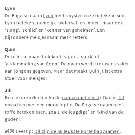
Lynn
De Engelse naam
Lynn
heeft mysterieuze betekenissen.
Lynn betekent namelijk ‘waterval’ en ‘meer’, maar ook
‘slang’, ‘schild’ en ‘kenner van geheimen’. Een
bijzondere meisjesnaam met 4 letters.
Quin
Deze Ierse naam betekent ‘vijfde’, ‘sterk’ of
‘afstammeling van Conn’. De naam wordt trouwens vaker
aan jongens gegeven. Maar dat maakt
Quin
juist extra
stoer voor meisjes!
Jill
Ben je op zoek naar korte
namen met een J
? Dan is
Jill
misschien wel een mooie optie. De Engelse naam heeft
toffe betekenissen, zoals ‘de jeugdige’ en ‘kind van de
goden’.
👶🏼 Leestip:
Dit zijn de 50 leukste korte babynamen
.