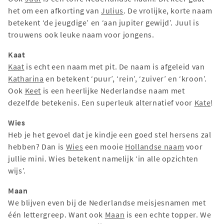
het om een afkorting van
Julius
. De vrolijke, korte naam
betekent ‘de jeugdige’ en ‘aan jupiter gewijd’. Juul is
trouwens ook leuke naam voor jongens.
Kaat
Kaat
is echt een naam met pit. De naam is afgeleid van
Katharina
en betekent ‘puur’, ‘rein’, ‘zuiver’ en ‘kroon’.
Ook
Keet
is een heerlijke Nederlandse naam met
dezelfde betekenis. Een superleuk alternatief voor
Kate
!
Wies
Heb je het gevoel dat je kindje een goed stel hersens zal
hebben? Dan is
Wies
een mooie
Hollandse naam
voor
jullie mini. Wies betekent namelijk ‘in alle opzichten
wijs’.
Maan
We blijven even bij de Nederlandse meisjesnamen met
één lettergreep. Want ook
Maan
is een echte topper. We