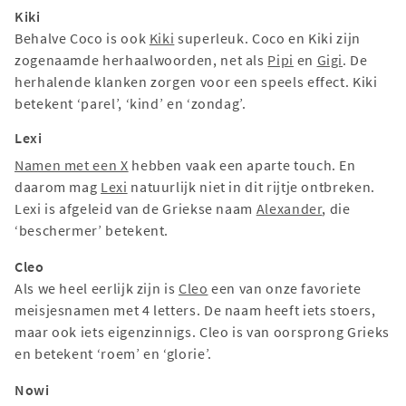
Kiki
Behalve Coco is ook
Kiki
superleuk. Coco en Kiki zijn
zogenaamde herhaalwoorden, net als
Pipi
en
Gigi
. De
herhalende klanken zorgen voor een speels effect. Kiki
betekent ‘parel’, ‘kind’ en ‘zondag’.
Lexi
Namen met een X
hebben vaak een aparte touch. En
daarom mag
Lexi
natuurlijk niet in dit rijtje ontbreken.
Lexi is afgeleid van de Griekse naam
Alexander
, die
‘beschermer’ betekent.
Cleo
Als we heel eerlijk zijn is
Cleo
een van onze favoriete
meisjesnamen met 4 letters. De naam heeft iets stoers,
maar ook iets eigenzinnigs. Cleo is van oorsprong Grieks
en betekent ‘roem’ en ‘glorie’.
Nowi