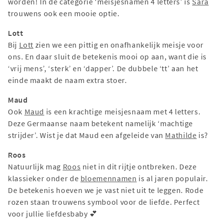
worden! In de categorie ‘meisjesnamen 4 letters’ is
Sara
trouwens ook een mooie optie.
Lott
Bij
Lott
zien we een pittig en onafhankelijk meisje voor
ons. En daar sluit de betekenis mooi op aan, want die is
‘vrij mens’, ‘sterk’ en ‘dapper’. De dubbele ‘tt’ aan het
einde maakt de naam extra stoer.
Maud
Ook
Maud
is een krachtige meisjesnaam met 4 letters.
Deze Germaanse naam betekent namelijk ‘machtige
strijder’. Wist je dat Maud een afgeleide van
Mathilde
is?
Roos
Natuurlijk mag
Roos
niet in dit rijtje ontbreken. Deze
klassieker onder de
bloemennamen
is al jaren populair.
De betekenis hoeven we je vast niet uit te leggen. Rode
rozen staan trouwens symbool voor de liefde. Perfect
voor jullie liefdesbaby 💕