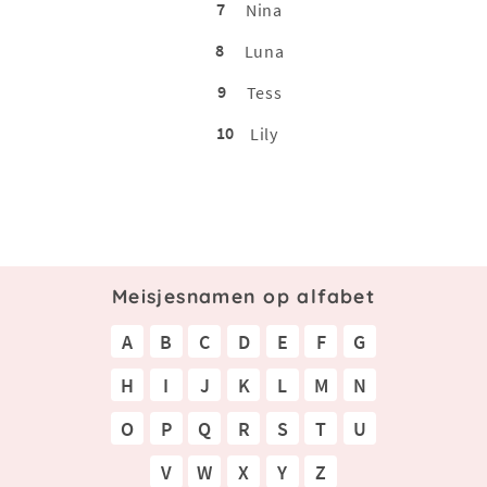
7
Nina
8
Luna
9
Tess
10
Lily
Meisjesnamen op alfabet
A
B
C
D
E
F
G
H
I
J
K
L
M
N
O
P
Q
R
S
T
U
V
W
X
Y
Z