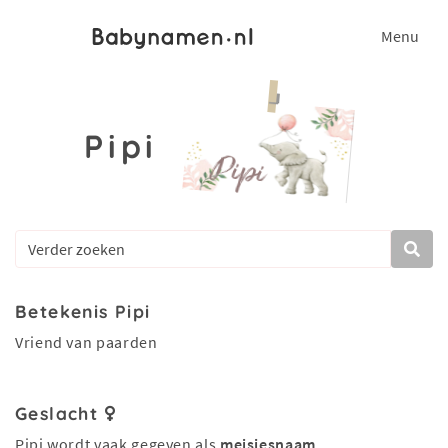
Menu
Pipi
Betekenis Pipi
Vriend van paarden
Geslacht
Pipi wordt vaak gegeven als
meisjesnaam
.