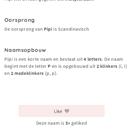
Oorsprong
De oorsprong van
Pipi
is Scandinavisch
Naamsopbouw
Pipi is een korte naam en bestaat uit
4 letters
. De naam
begint met de letter
P
en is opgebouwd uit
2 klinkers
(i, i)
en
2 medeklinkers
(p, p).
Like
Deze naam is
3
x geliked